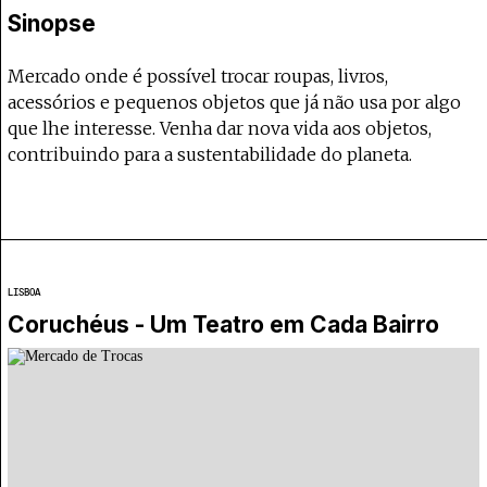
Projecto e Equipa
Apoiar
Sinopse
apoia o Coffeepaste e ajuda-nos a chegar mais longe.
Mantém viva a cultura independente — apo
Estatuto Editorial
Ficha Técnica
Mercado onde é possível trocar roupas, livros,
Política de privacidade
acessórios e pequenos objetos que já não usa por algo
Contactar
que lhe interesse. Venha dar nova vida aos objetos,
Política de privacidade - App
contribuindo para a sustentabilidade do planeta.
Coffeelabs Cursos curtos
LISBOA
Coruchéus - Um Teatro em Cada Bairro