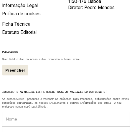
1150-176 Lisboa
Informação Legal
Diretor: Pedro Mendes
Política de cookies
Ficha Técnica
Estatuto Editorial
PUBLICIDADE
Quer Publicitar no nosso site? preencha o formulário.
Preencher
INSCREVE-TE NA MAILING LIST E RECEBE TODAS AS NOVIDADES DO COFFEEPASTE!
Ao subscreveres, passarás a receber os anúncios mais recentes, informações sobre novos
conteúdos editoriais, as nossas iniciativas e outras informações por email. O teu
endereço nunca será partilhado.