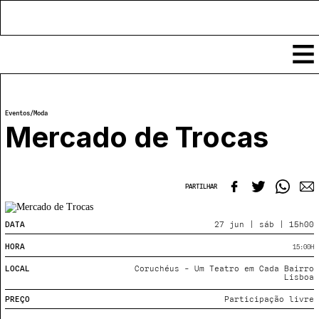
Conteúdos
Eventos
/
Moda
Notícias
Mercado de Trocas
Classificados
Ver todos
Agenda
Enviar
PARTILHAR
Espetáculos
Crítica
Exposições
DATA
27 jun | sáb | 15h00
Eventos
COFFEELABS
HORA
15:00
H
Por Localidade
Workshops
Recursos
Locais
LOCAL
Coruchéus - Um Teatro em Cada Bairro
Cursos Curtos
Lisboa
Mapa
Links úteis
Formadores
Sobre
PREÇO
Participação livre
Submeter Eventos
Publicações