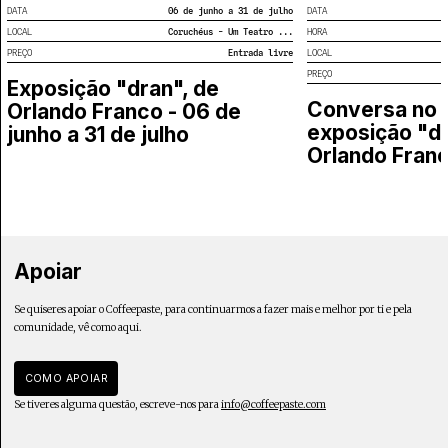
DATA
06 de junho a 31 de julho
DATA
LOCAL
Coruchéus - Um Teatro ...
HORA
PREÇO
Entrada livre
LOCAL
PREÇO
Exposição "dran", de
Conversa no 
Orlando Franco - 06 de
exposição "dr
junho a 31 de julho
Orlando Fran
Apoiar
Se quiseres apoiar o Coffeepaste, para continuarmos a fazer mais e melhor por ti e pela
comunidade, vê como aqui.
COMO APOIAR
Se tiveres alguma questão, escreve-nos para
info@coffeepaste.com