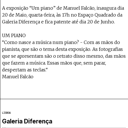
Projecto e Equipa
Apoiar
ente — apoia o Coffeepaste e ajuda-nos a chegar mais longe.
Mantém viva a cultura independent
Estatuto Editorial
A exposição “Um piano” de Manuel Falcão, inaugura dia
Ficha Técnica
20 de Maio, quarta-feira, às 17h no Espaço Quadrado da
Política de privacidade
Galeria Diferença e fica patente até dia 20 de Junho.
Contactar
UM PIANO
Política de privacidade - App
“Como nasce a música num piano? - Com as mãos do
Coffeelabs Cursos curtos
pianista, que são o tema desta exposição. As fotografias
que se apresentam são o retrato disso mesmo, das mãos
que fazem a música. Essas mãos que, sem parar,
despertam as teclas.“
Manuel Falcão
LISBOA
Galeria Diferença