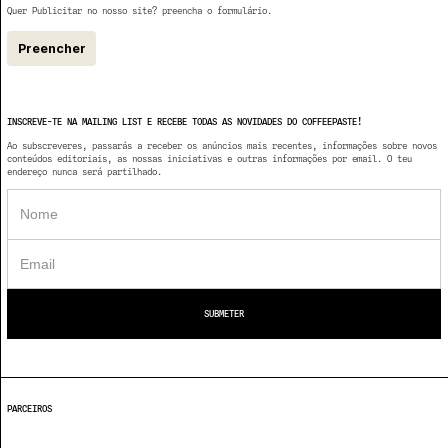
Quer Publicitar no nosso site? preencha o formulário.
Preencher
INSCREVE-TE NA MAILING LIST E RECEBE TODAS AS NOVIDADES DO COFFEEPASTE!
Ao subscreveres, passarás a receber os anúncios mais recentes, informações sobre novos
conteúdos editoriais, as nossas iniciativas e outras informações por email. O teu
endereço nunca será partilhado.
PARCEIROS