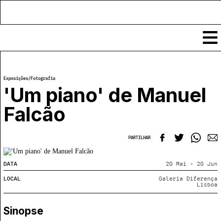
Conteúdos
Exposições
/
Fotografia
Notícias
'Um piano' de Manuel
Classificados
Falcão
Ver todos
Agenda
Enviar
Espetáculos
PARTILHAR
Crítica
Exposições
Eventos
COFFEELABS
DATA
20 Mai - 20 Jun
Por Localidade
Workshops
LOCAL
Galeria Diferença
Recursos
Lisboa
Locais
Cursos Curtos
Mapa
Links úteis
Formadores
Sobre
Sinopse
Submeter Eventos
Publicações