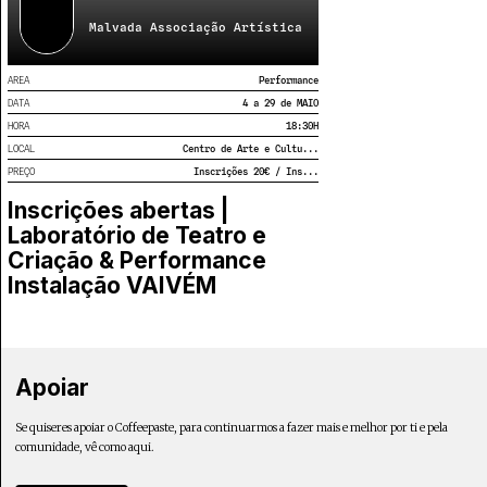
educativo, acessibilidade e inclusão social, potenciando
Malvada Associação Artística
uma relação de proximidade entre públicos
diversificados e a obra artística.
AREA
Performance
DATA
4 a 29 de MAIO
HORA
18:30
H
LOCAL
Centro de Arte e Cultu...
PREÇO
Inscrições 20€ / Ins...
Inscrições abertas |
Laboratório de Teatro e
Criação & Performance
Instalação VAIVÉM
Apoiar
Se quiseres apoiar o Coffeepaste, para continuarmos a fazer mais e melhor por ti e pela
comunidade, vê como aqui.