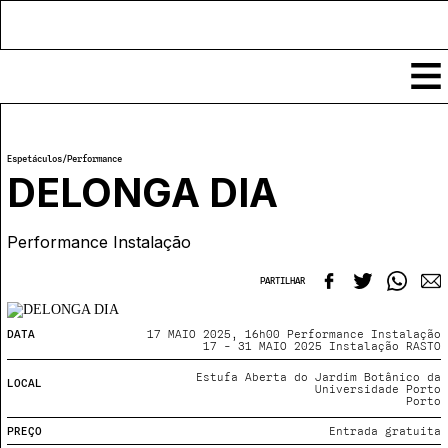
Conteúdos
Espetáculos
/
Performance
Notícias
DELONGA DIA
Classificados
Ver todos
Performance Instalação
Agenda
Enviar
Espetáculos
PARTILHAR
Crítica
Exposições
Eventos
COFFEELABS
DATA
17 MAIO 2025, 16h00 Performance Instalação
17 - 31 MAIO 2025 Instalação RASTO
Por Localidade
Workshops
Recursos
Locais
Estufa Aberta do Jardim Botânico da
LOCAL
Cursos Curtos
Universidade Porto
Mapa
Porto
Links úteis
Formadores
Sobre
Submeter Eventos
Publicações
PREÇO
Entrada gratuita