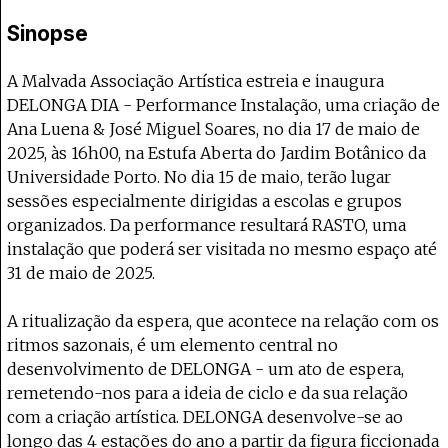
Projecto e Equipa
Apoiar
e — apoia o Coffeepaste e ajuda-nos a chegar mais longe.
Mantém viva a cultura independente —
Estatuto Editorial
Sinopse
Ficha Técnica
Política de privacidade
A Malvada Associação Artística estreia e inaugura
Contactar
DELONGA DIA - Performance Instalação, uma criação de
Política de privacidade - App
Ana Luena & José Miguel Soares, no dia 17 de maio de
Coffeelabs Cursos curtos
2025, às 16h00, na Estufa Aberta do Jardim Botânico da
Universidade Porto. No dia 15 de maio, terão lugar
sessões especialmente dirigidas a escolas e grupos
organizados. Da performance resultará RASTO, uma
instalação que poderá ser visitada no mesmo espaço até
31 de maio de 2025.
A ritualização da espera, que acontece na relação com os
ritmos sazonais, é um elemento central no
desenvolvimento de DELONGA - um ato de espera,
remetendo-nos para a ideia de ciclo e da sua relação
com a criação artística. DELONGA desenvolve-se ao
longo das 4 estações do ano a partir da figura ficcionada