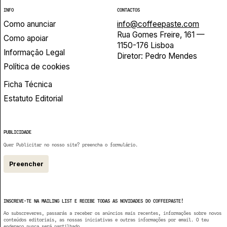
INFO
CONTACTOS
Como anunciar
info@coffeepaste.com
Rua Gomes Freire, 161 —
Como apoiar
1150-176 Lisboa
Informação Legal
Diretor: Pedro Mendes
Política de cookies
Ficha Técnica
Estatuto Editorial
PUBLICIDADE
Quer Publicitar no nosso site? preencha o formulário.
Preencher
INSCREVE-TE NA MAILING LIST E RECEBE TODAS AS NOVIDADES DO COFFEEPASTE!
Ao subscreveres, passarás a receber os anúncios mais recentes, informações sobre novos
conteúdos editoriais, as nossas iniciativas e outras informações por email. O teu
endereço nunca será partilhado.