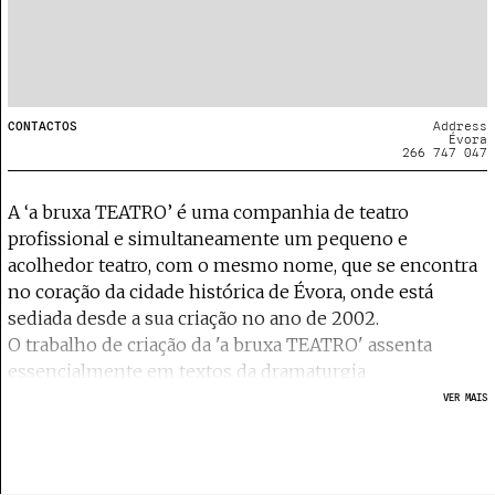
CONTACTOS
Address
Évora
266 747 047
A ‘a bruxa TEATRO’ é uma companhia de teatro
profissional e simultaneamente um pequeno e
acolhedor teatro, com o mesmo nome, que se encontra
no coração da cidade histórica de Évora, onde está
sediada desde a sua criação no ano de 2002.
O trabalho de criação da 'a bruxa TEATRO' assenta
essencialmente em textos da dramaturgia
contemporânea, contando, até ao momento, na sua
VER MAIS
biografia, com 54 produções próprias, o Évora Teatro
Fest e mais de centena e meia de acolhimentos de
outras estruturas e artistas individuais.