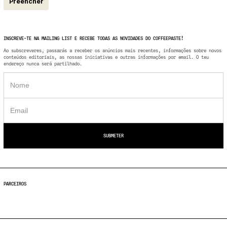
Preencher
INSCREVE-TE NA MAILING LIST E RECEBE TODAS AS NOVIDADES DO COFFEEPASTE!
Ao subscreveres, passarás a receber os anúncios mais recentes, informações sobre novos
conteúdos editoriais, as nossas iniciativas e outras informações por email. O teu
endereço nunca será partilhado.
PARCEIROS