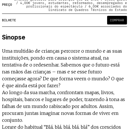
Projecto e Equipa
/ 4,00€ jovens, estudantes, reformados, desempregados e
Apoiar
PREÇO
ente — apoia o Coffeepaste e ajuda-nos a chegar mais longe.
Mantém viva a cultura independent
Estatuto Editorial
profissionais do espectáculo / 6,00€ associados do
Sindicato de Quadros Técnicos do Estado
Ficha Técnica
BILHETE
COMPRAR
Política de privacidade
Contactar
Política de privacidade - App
Sinopse
Coffeelabs Cursos curtos
Uma multidão de crianças percorre o mundo e as suas
instituições, pondo em causa o sistema atual, na
tentativa de o redesenhar. Sabemos que o futuro está
nas mãos das crianças – mas e se esse futuro
começasse agora? De que forma veem o mundo? O que
é que ainda está por fazer?
Ao longo da sua marcha, confrontam mapas, livros,
hospitais, bancos e lugares de poder, trazendo à tona as
falhas de um mundo rabiscado por adultos. Assim,
procuram juntas imaginar novas formas de viver em
conjunto.
Longe do habitual “Blá, blá, blá, blá, blá” dos crescidos