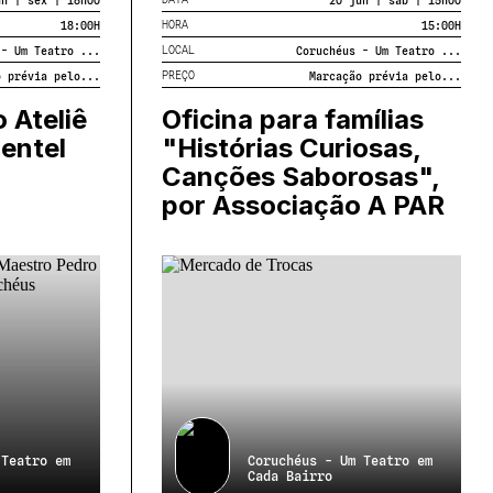
HORA
18:00
H
15:00
H
Toda a programação é de entrada gratuita.
LOCAL
 - Um Teatro ...
Coruchéus - Um Teatro ...
PREÇO
o prévia pelo...
Marcação prévia pelo...
 Ateliê
Oficina para famílias
entel
"Histórias Curiosas,
Canções Saborosas",
por Associação A PAR
 Teatro em
Coruchéus - Um Teatro em
Cada Bairro