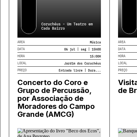
Coruchéus - Um Teatro em
Cada Bairro
AREA
AREA
Música
DATA
DATA
06 jul | seg | 15h00
HORA
HORA
15:00
H
LOCAL
LOCAL
Jardim dos Coruchéus
PREÇO
PREÇO
Entrada livre | Dura...
Concerto do Coro e
Visit
Grupo de Percussão,
de Br
por Associação de
Moradores do Campo
Grande (AMCG)