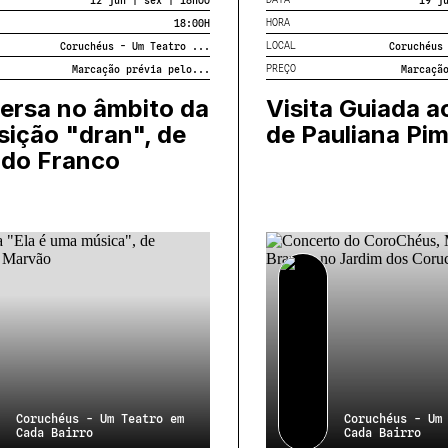
HORA
18:00
H
LOCAL
Coruchéus - Um Teatro ...
Coruchéus
PREÇO
Marcação prévia pelo...
Marcaçã
ersa no âmbito da
Visita Guiada ao
ição "dran", de
de Pauliana Pim
ndo Franco
Coruchéus - Um Teatro em
Coruchéus - Um
Cada Bairro
Cada Bairro