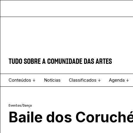
TUDO SOBRE A COMUNIDADE DAS ARTES
Conteúdos
Notícias
Classificados
Agenda
Man
Projecto e Equipa
Estatuto Editorial
Ver todos
Ficha Técnica
Enviar
Espetáculo
Eventos
/
Dança
Baile dos Coruch