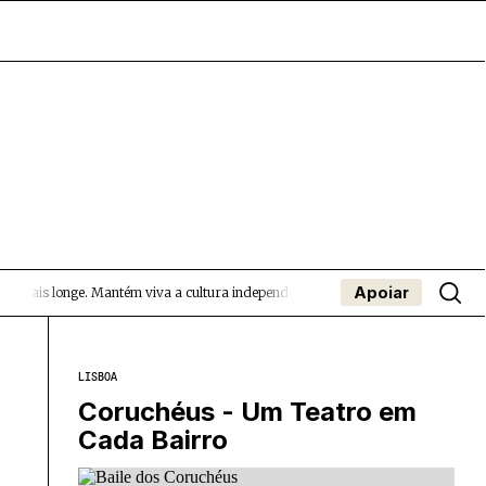
Apoiar
ais longe.
Mantém viva a cultura independente — apoia o Coffeepaste e ajuda-n
- App
apa
Coffeelabs Cursos curtos
SUBMETER EVENTOS
LISBOA
Coruchéus - Um Teatro em
Cada Bairro