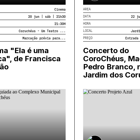
AREA
Cinema
DATA
20 jun | sáb | 21h30
22 j
HORA
21:30
H
LOCAL
Coruchéus - Um Teatro ...
Jard
PREÇO
Marcação prévia para...
Entrada
ma "Ela é uma
Concerto do
a", de Francisca
CoroChéus, Ma
ão
Pedro Branco, 
Jardim dos Cor