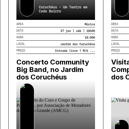
Coruchéus - Um Teatro em
Cada Bairro
AREA
AREA
Música
DATA
DATA
27 jun | sáb | 18h00
HORA
HORA
18:00
H
LOCAL
LOCAL
Jardim dos Coruchéus
PREÇO
PREÇO
Entrada livre | M/6 ...
Concerto Community
Visit
Big Band, no Jardim
Comp
dos Coruchéus
dos 