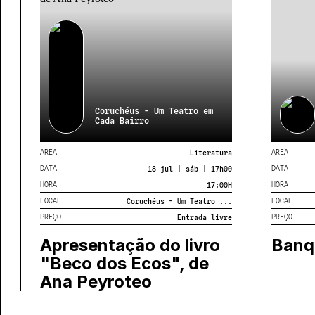
Coruchéus - Um Teatro em
Cada Bairro
AREA
AREA
Literatura
DATA
DATA
18 jul | sáb | 17h00
HORA
HORA
17:00
H
LOCAL
LOCAL
Coruchéus - Um Teatro ...
PREÇO
PREÇO
Entrada livre
Apresentação do livro
Banq
"Beco dos Ecos", de
Ana Peyroteo