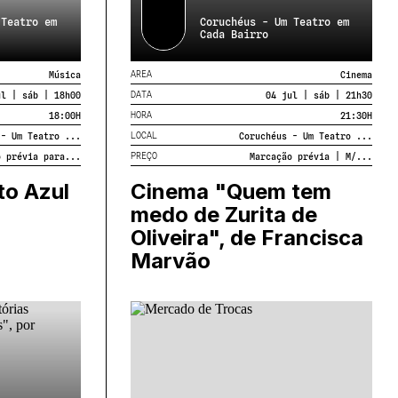
 Teatro em
Coruchéus - Um Teatro em
Cada Bairro
AREA
Música
Cinema
DATA
ul | sáb | 18h00
04 jul | sáb | 21h30
HORA
18:00
H
21:30
H
LOCAL
 - Um Teatro ...
Coruchéus - Um Teatro ...
PREÇO
o prévia para...
Marcação prévia | M/...
to Azul
Cinema "Quem tem
medo de Zurita de
Oliveira", de Francisca
Marvão