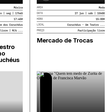
AREA
Música
Moda
DATA
un | seg | 17h45
27 jun | sáb | 15h00
HORA
17:45
H
15:00
H
LOCAL
im dos Coruchéus
Coruchéus - Um Teatro ...
PREÇO
 livre | M/6 ...
Participação livre
Mercado de Trocas
estro
no
uchéus