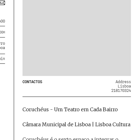
h00
00
H
rro
boa
min
CONTACTOS
Address
Lisboa
218170324
Coruchéus - Um Teatro em Cada Bairro
Câmara Municipal de Lisboa | Lisboa Cultura
Coruchéus é o sexto espaço a integrar o