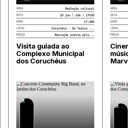
AREA
AREA
Mediação cultural
DATA
DATA
20 jun | sáb | 17h30
HORA
HORA
17:30
H
LOCAL
LOCAL
Coruchéus - Um Teatro ...
PREÇO
PREÇO
Marcação prévia pelo...
Visita guiada ao
Cine
Complexo Municipal
músic
dos Coruchéus
Marv