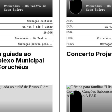
Coruchéus - Um Teatro em
Coruchéus - Um
Cada Bairro
Cada Bairro
AREA
Mediação cultural
DATA
04 jul | sáb | 16h30
04 j
HORA
16:30
H
LOCAL
Coruchéus - Um Teatro ...
Coruchéus
PREÇO
Marcação prévia pelo...
Marcaçã
a guiada ao
Concerto Proje
lexo Municipal
Coruchéus