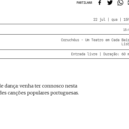
PARTILHAR
22 jul | qua | 15
15:
Coruchéus - Um Teatro em Cada Bai
Lis
Entrada livre | Duração: 60 
de dança: venha ter connosco nesta
des canções populares portuguesas.