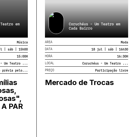
 Teatro em
Coruchéus - Um Teatro em
Cada Bairro
AREA
Música
Moda
DATA
ul | sáb | 15h00
18 jul | sáb | 16h30
HORA
15:00
H
16:30
H
LOCAL
 - Um Teatro ...
Coruchéus - Um Teatro ...
PREÇO
o prévia pelo...
Participação livre
ílias
Mercado de Trocas
osas,
osas",
 A PAR