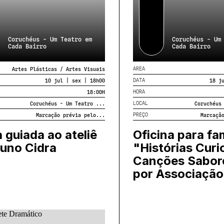
Coruchéus - Um Teatro em
Coruchéus - Um
Cada Bairro
Cada Bairro
AREA
Artes Plásticas / Artes Visuais
DATA
10 jul | sex | 18h00
18 j
HORA
18:00
H
LOCAL
Coruchéus - Um Teatro ...
Coruchéus
PREÇO
Marcação prévia pelo...
Marcaçã
a guiada ao ateliê
Oficina para fam
uno Cidra
"Histórias Curi
Canções Sabor
por Associação