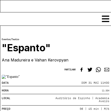
Conteúdos
Eventos
/
Teatro
Notícias
"Espanto"
Classificados
Ver todos
Ana Madureira e Vahan Kerovpyan
Agenda
Enviar
Espetáculos
PARTILHAR
Crítica
Exposições
Eventos
COFFEELABS
DATA
DOM 31 MAI 11H30
Por Localidade
Workshops
HORA
11:30
H
Recursos
Locais
Cursos Curtos
LOCAL
Auditório de Espinho | Academia
Mapa
Links úteis
Aveiro
Formadores
Sobre
Submeter Eventos
Publicações
PREÇO
5€ | 45 min | M/6