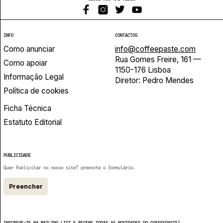
INFO
CONTACTOS
Como anunciar
info@coffeepaste.com
Rua Gomes Freire, 161 —
Como apoiar
1150-176 Lisboa
Informação Legal
Diretor: Pedro Mendes
Política de cookies
Ficha Técnica
Estatuto Editorial
PUBLICIDADE
Quer Publicitar no nosso site? preencha o formulário.
Preencher
INSCREVE-TE NA MAILING LIST E RECEBE TODAS AS NOVIDADES DO COFFEEPASTE!