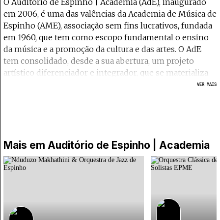
O Auditório de Espinho | Academia (AdE), inaugurado
em 2006, é uma das valências da Academia de Música de
Espinho (AME), associação sem fins lucrativos, fundada
em 1960, que tem como escopo fundamental o ensino
da música e a promoção da cultura e das artes. O AdE
tem consolidado, desde a sua abertura, um projeto
artístico diferenciador e integrador, que se materializa
não só através de uma programação diversificada,
VER MAIS
autónoma e independente, mas também através das
sinergias que resultam de uma estreita ligação entre o
ensino artístico e a programação cultural. O Festival
Internacional de Música de Espinho, assim como a
Orquestra Clássica de Espinho e a Orquestra de Jazz de
Mais em
Auditório de Espinho | Academia
Espinho, têm no AdE o seu principal palco.