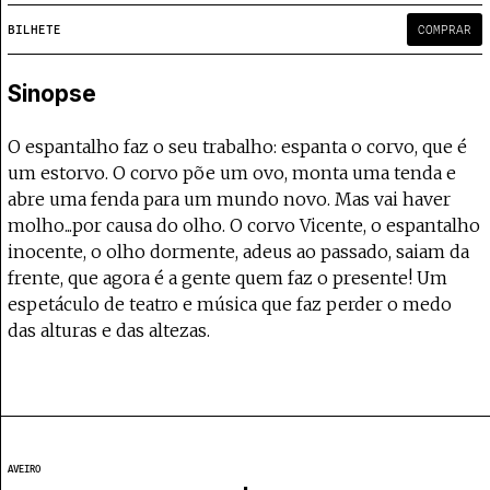
Projecto e Equipa
Apoiar
e — apoia o Coffeepaste e ajuda-nos a chegar mais longe.
Mantém viva a cultura independente —
Estatuto Editorial
BILHETE
COMPRAR
Ficha Técnica
Política de privacidade
Sinopse
Contactar
Política de privacidade - App
O espantalho faz o seu trabalho: espanta o corvo, que é
Coffeelabs Cursos curtos
um estorvo. O corvo põe um ovo, monta uma tenda e
abre uma fenda para um mundo novo. Mas vai haver
molho...por causa do olho. O corvo Vicente, o espantalho
inocente, o olho dormente, adeus ao passado, saiam da
frente, que agora é a gente quem faz o presente! Um
espetáculo de teatro e música que faz perder o medo
das alturas e das altezas.
AVEIRO