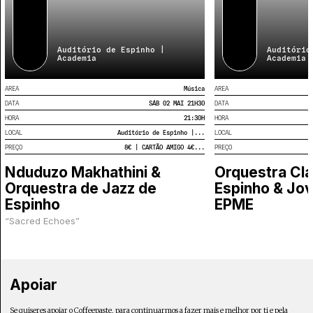
Auditório de Espinho |
Auditório
Academia
Academia
AREA
Música
AREA
DATA
SÁB 02 MAI 21H30
DATA
HORA
21:30
H
HORA
LOCAL
Auditório de Espinho |...
LOCAL
PREÇO
8€ | CARTÃO AMIGO 4€...
PREÇO
Nduduzo Makhathini &
Orquestra Clá
Orquestra de Jazz de
Espinho & Jov
Espinho
EPME
“Sacred Echoes”
Apoiar
Se quiseres apoiar o Coffeepaste, para continuarmos a fazer mais e melhor por ti e pela