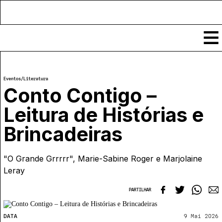
Conteúdos
Eventos
/
Literatura
Notícias
Conto Contigo –
Classificados
Leitura de Histórias e
Ver todos
Agenda
Brincadeiras
Enviar
Espetáculos
Crítica
Exposições
"O Grande Grrrrr", Marie-Sabine Roger e Marjolaine
Eventos
COFFEELABS
Leray
Por Localidade
Workshops
Recursos
Locais
PARTILHAR
Cursos Curtos
Mapa
Links úteis
Formadores
Sobre
Submeter Eventos
Publicações
DATA
9 Mai 2026