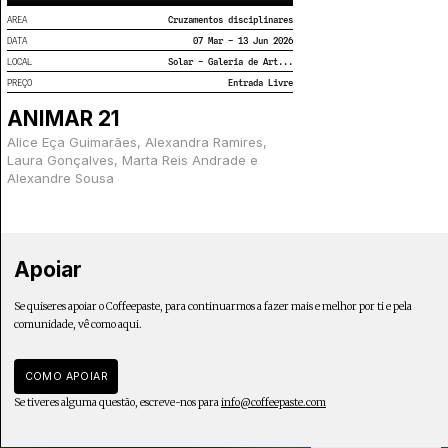
AREA
Cruzamentos disciplinares
DATA
07 Mar – 13 Jun 2026
LOCAL
Solar – Galeria de Art...
PREÇO
Entrada Livre
ANIMAR 21
Alice Eça Guimarães, Alexandra Ramires,
Laura Gonçalves, Marta Reis Andrade e
Alexandre Sousa
Apoiar
Se quiseres apoiar o Coffeepaste, para continuarmos a fazer mais e melhor por ti e pela
comunidade, vê como aqui.
COMO APOIAR
Se tiveres alguma questão, escreve-nos para
info@coffeepaste.com