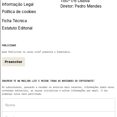
1150-176 Lisboa
Informação Legal
Diretor: Pedro Mendes
Política de cookies
Ficha Técnica
Estatuto Editorial
PUBLICIDADE
Quer Publicitar no nosso site? preencha o formulário.
Preencher
INSCREVE-TE NA MAILING LIST E RECEBE TODAS AS NOVIDADES DO COFFEEPASTE!
Ao subscreveres, passarás a receber os anúncios mais recentes, informações sobre novos
conteúdos editoriais, as nossas iniciativas e outras informações por email. O teu
endereço nunca será partilhado.