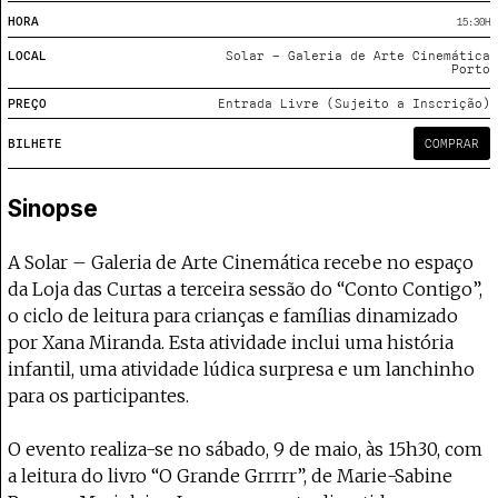
Projecto e Equipa
Apoiar
ente — apoia o Coffeepaste e ajuda-nos a chegar mais longe.
Mantém viva a cultura independent
HORA
15:30
H
Estatuto Editorial
Ficha Técnica
LOCAL
Solar – Galeria de Arte Cinemática
Porto
Política de privacidade
PREÇO
Entrada Livre (Sujeito a Inscrição)
Contactar
Política de privacidade - App
BILHETE
COMPRAR
Coffeelabs Cursos curtos
Sinopse
A Solar – Galeria de Arte Cinemática recebe no espaço
da Loja das Curtas a terceira sessão do “Conto Contigo”,
o ciclo de leitura para crianças e famílias dinamizado
por Xana Miranda. Esta atividade inclui uma história
infantil, uma atividade lúdica surpresa e um lanchinho
para os participantes.
O evento realiza-se no sábado, 9 de maio, às 15h30, com
a leitura do livro “O Grande Grrrrr”, de Marie-Sabine