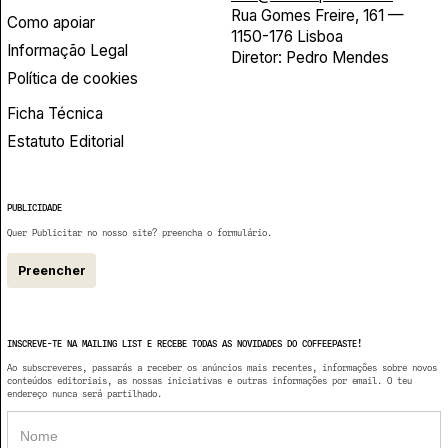
Rua Gomes Freire, 161 —
Como apoiar
1150-176 Lisboa
Informação Legal
Diretor: Pedro Mendes
Política de cookies
Ficha Técnica
Estatuto Editorial
PUBLICIDADE
Quer Publicitar no nosso site? preencha o formulário.
Preencher
INSCREVE-TE NA MAILING LIST E RECEBE TODAS AS NOVIDADES DO COFFEEPASTE!
Ao subscreveres, passarás a receber os anúncios mais recentes, informações sobre novos
conteúdos editoriais, as nossas iniciativas e outras informações por email. O teu
endereço nunca será partilhado.