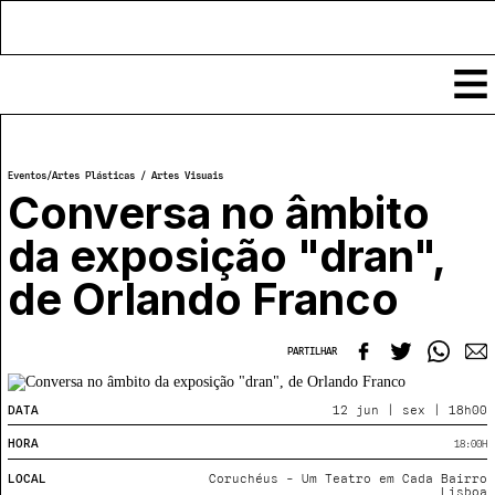
Conteúdos
Eventos
/
Artes Plásticas / Artes Visuais
Notícias
Conversa no âmbito
Classificados
da exposição "dran",
Ver todos
Agenda
de Orlando Franco
Enviar
Espetáculos
Crítica
Exposições
PARTILHAR
Eventos
COFFEELABS
Por Localidade
Workshops
DATA
12 jun | sex | 18h00
Recursos
Locais
Cursos Curtos
Mapa
HORA
18:00
H
Links úteis
Formadores
Sobre
Submeter Eventos
Publicações
LOCAL
Coruchéus - Um Teatro em Cada Bairro
Lisboa