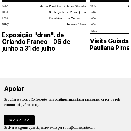
AREA
Artes Plásticas / Artes Visuais
AREA
Ar
DATA
06 de junho a 31 de julho
DATA
LOCAL
Coruchéus - Um Teatro ...
HORA
PREÇO
Entrada livre
LOCAL
PREÇO
Exposição "dran", de
Visita Guiada 
Orlando Franco - 06 de
Pauliana Pime
junho a 31 de julho
Apoiar
Se quiseres apoiar o Coffeepaste, para continuarmos a fazer mais e melhor por ti e pela
comunidade, vê como aqui.
COMO APOIAR
Se tiveres alguma questão, escreve-nos para
info@coffeepaste.com