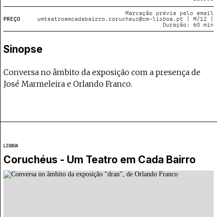
Projecto e Equipa
Apoiar
poia o Coffeepaste e ajuda-nos a chegar mais longe.
Mantém viva a cultura independente — apoi
Estatuto Editorial
Marcação prévia pelo email
PREÇO
umteatroemcadabairro.corucheus@cm-lisboa.pt | M/12 |
Ficha Técnica
Duração: 60 min
Política de privacidade
Sinopse
Contactar
Política de privacidade - App
Coffeelabs Cursos curtos
Conversa no âmbito da exposição com a presença de
José Marmeleira e Orlando Franco.
LISBOA
Coruchéus - Um Teatro em Cada Bairro