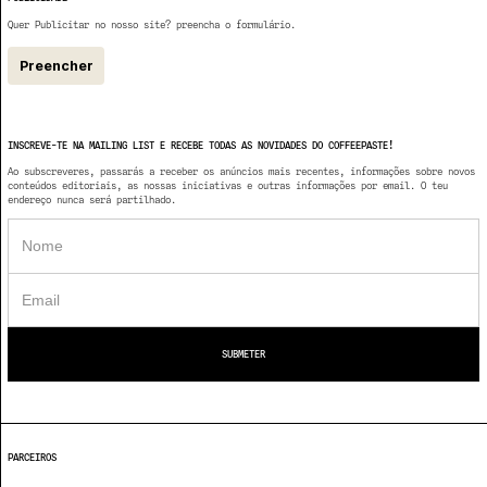
Quer Publicitar no nosso site? preencha o formulário.
Preencher
INSCREVE-TE NA MAILING LIST E RECEBE TODAS AS NOVIDADES DO COFFEEPASTE!
Ao subscreveres, passarás a receber os anúncios mais recentes, informações sobre novos
conteúdos editoriais, as nossas iniciativas e outras informações por email. O teu
endereço nunca será partilhado.
PARCEIROS