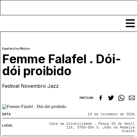
Conteúdos
Espetáculos
/
Música
Notícias
Femme Falafel . Dói-
Classificados
dói proibido
Ver todos
Agenda
Enviar
Festival Novembro Jazz
Espetáculos
Crítica
Exposições
PARTILHAR
Eventos
COFFEELABS
Por Localidade
Workshops
Recursos
DATA
13 de novembro de 2026
Locais
Cursos Curtos
Mapa
Links úteis
Casa da Criatividade . Praça 25 de Abril
LOCAL
Formadores
Sobre
116, 3700-304 S. João da Madeira
Submeter Eventos
Publicações
Aveiro