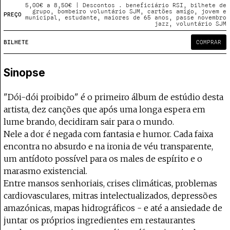
Projecto e Equipa
5,00€ a 8,50€ | Descontos . beneficiário RSI, bilhete de
Apoiar
poia o Coffeepaste e ajuda-nos a chegar mais longe.
Mantém viva a cultura independente — apoi
Estatuto Editorial
grupo, bombeiro voluntário SJM, cartões amigo, jovem e
PREÇO
municipal, estudante, maiores de 65 anos, passe novembro
Ficha Técnica
jazz, voluntário SJM
Política de privacidade
BILHETE
COMPRAR
Contactar
Política de privacidade - App
Sinopse
Coffeelabs Cursos curtos
"Dói-dói proibido" é o primeiro álbum de estúdio desta
artista, dez canções que após uma longa espera em
lume brando, decidiram sair para o mundo.
Nele a dor é negada com fantasia e humor. Cada faixa
encontra no absurdo e na ironia de véu transparente,
um antídoto possível para os males de espírito e o
marasmo existencial.
Entre mansos senhoriais, crises climáticas, problemas
cardiovasculares, mitras intelectualizados, depressões
amazónicas, mapas hidrográficos - e até a ansiedade de
juntar os próprios ingredientes em restaurantes