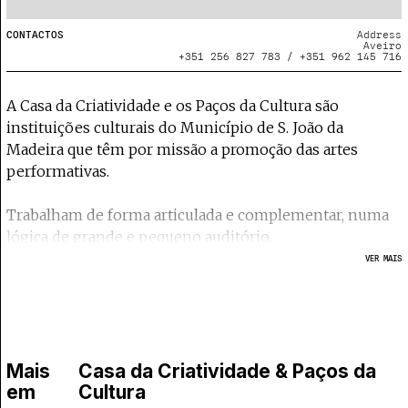
CONTACTOS
Address
Aveiro
+351 256 827 783 / +351 962 145 716
A Casa da Criatividade e os Paços da Cultura são
instituições culturais do Município de S. João da
Madeira que têm por missão a promoção das artes
performativas.
Trabalham de forma articulada e complementar, numa
lógica de grande e pequeno auditório.
VER MAIS
Inseridos na Política Cultural do Município, estes
equipamentos culturais pretendem reforçar o papel da
cultura na vida das comunidades, capacitando-as e
qualificando-as para consumos culturais exigentes e
desafiadores.
Mais
Casa da Criatividade & Paços da
em
Cultura