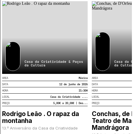
Uma programação cultural contínua e diversificada
espera por si ao longo de todo o ano. Porque esta é,
também, a sua Casa!
Casa da Criatividade & Paços
Casa da C
da Cultura
da Cultur
AREA
Música
AREA
DATA
12 de junho de 2026
DATA
HORA
21:30
H
HORA
LOCAL
Casa da Criatividade ....
LOCAL
PREÇO
5,00€ a 20,00€ | Des...
PREÇO
Rodrigo Leão . O rapaz da
Conchas, de 
montanha
Teatro de Ma
Mandrágora
13.º Aniversário da Casa da Criatividade