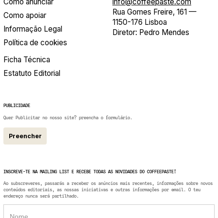
Como anunciar
info@coffeepaste.com
Rua Gomes Freire, 161 —
Como apoiar
1150-176 Lisboa
Informação Legal
Diretor: Pedro Mendes
Política de cookies
Ficha Técnica
Estatuto Editorial
PUBLICIDADE
Quer Publicitar no nosso site? preencha o formulário.
Preencher
INSCREVE-TE NA MAILING LIST E RECEBE TODAS AS NOVIDADES DO COFFEEPASTE!
Ao subscreveres, passarás a receber os anúncios mais recentes, informações sobre novos
conteúdos editoriais, as nossas iniciativas e outras informações por email. O teu
endereço nunca será partilhado.