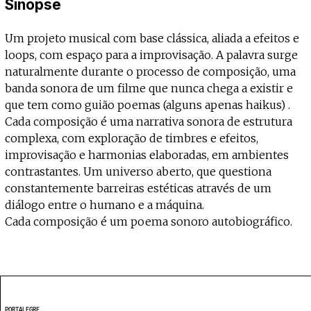
Projecto e Equipa
Sinopse
Apoiar
ente — apoia o Coffeepaste e ajuda-nos a chegar mais longe.
Mantém viva a cultura independen
Estatuto Editorial
Ficha Técnica
Um projeto musical com base clássica, aliada a efeitos e
Política de privacidade
loops, com espaço para a improvisação. A palavra surge
Contactar
naturalmente durante o processo de composição, uma
Política de privacidade - App
banda sonora de um filme que nunca chega a existir e
Coffeelabs Cursos curtos
que tem como guião poemas (alguns apenas haikus) .
Cada composição é uma narrativa sonora de estrutura
complexa, com exploração de timbres e efeitos,
improvisação e harmonias elaboradas, em ambientes
contrastantes. Um universo aberto, que questiona
constantemente barreiras estéticas através de um
diálogo entre o humano e a máquina.
Cada composição é um poema sonoro autobiográfico.
PORTALEGRE