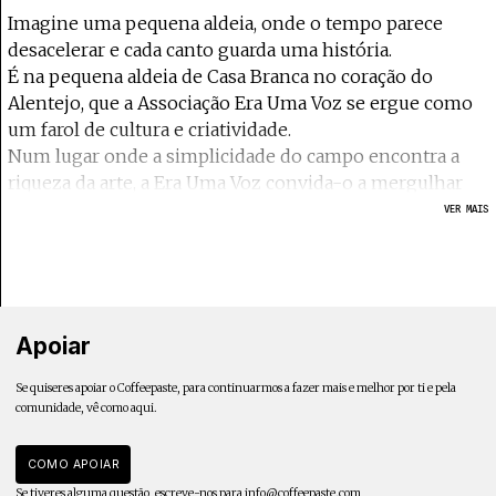
Imagine uma pequena aldeia, onde o tempo parece
desacelerar e cada canto guarda uma história.
É na pequena aldeia de Casa Branca no coração do
Alentejo, que a Associação Era Uma Voz se ergue como
um farol de cultura e criatividade.
Num lugar onde a simplicidade do campo encontra a
riqueza da arte, a Era Uma Voz convida-o a mergulhar
no mundo da Literatura, do Teatro, do Cinema e de
VER MAIS
experiências transformadoras.
Visitá-la não é apenas participar em atividades culturais;
é vivenciar a alma de uma comunidade e experimentar
a vida autêntica de uma pequena aldeia.
Apoiar
Se quiseres apoiar o Coffeepaste, para continuarmos a fazer mais e melhor por ti e pela
comunidade, vê como aqui.
COMO APOIAR
Se tiveres alguma questão, escreve-nos para
info@coffeepaste.com