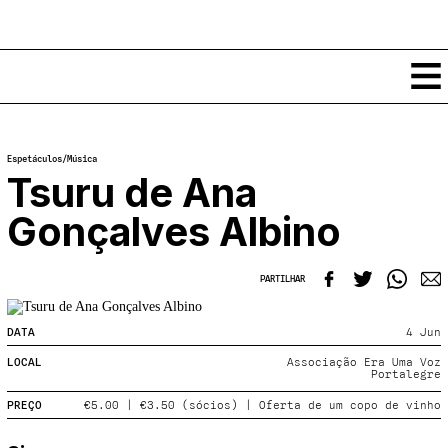
Conteúdos
Espetáculos
/
Música
Notícias
Tsuru de Ana
Classificados
Gonçalves Albino
Ver todos
Agenda
Enviar
Espetáculos
PARTILHAR
Crítica
Exposições
Eventos
COFFEELABS
DATA
4 Jun
Por Localidade
Workshops
LOCAL
Associação Era Uma Voz
Recursos
Portalegre
Locais
Cursos Curtos
Mapa
Links úteis
PREÇO
€5.00 | €3.50 (sócios) | Oferta de um copo de vinho
Formadores
Sobre
Submeter Eventos
Publicações