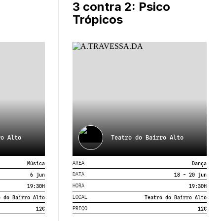
3 contra 2: Psico
Trópicos
ro Alto
Teatro do Bairro Alto
AREA
Música
Dança
DATA
6 jun
18 - 20 jun
HORA
19:30
H
19:30
H
LOCAL
o do Bairro Alto
Teatro do Bairro Alto
PREÇO
12€
12€