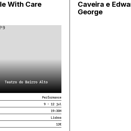
le With Care
Caveira e Edwa
George
Teatro do Bairro Alto
Performance
9 - 12 jul
19:30
H
Lisboa
12€