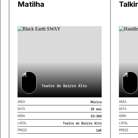
Matilha
Talki
Teatro do Bairro Alto
AREA
AREA
Música
DATA
DATA
28 mai
HORA
HORA
19:30
H
LOCAL
LOCAL
Teatro do Bairro Alto
PREÇO
PREÇO
14€