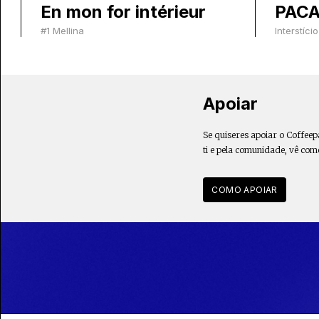
En mon for intérieur
PACA
#1 Mellina
Interstício
Apoiar
Se quiseres apoiar o Coffeep
ti e pela comunidade, vê com
COMO APOIAR