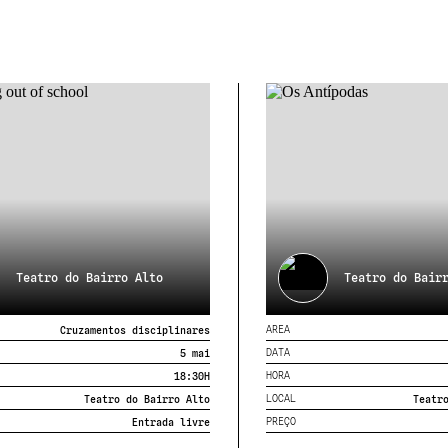
Teatro do Bairro Alto
Teatro do Bair
AREA
Cruzamentos disciplinares
DATA
5 mai
HORA
18:30
H
LOCAL
Teatro do Bairro Alto
Teatr
PREÇO
Entrada livre