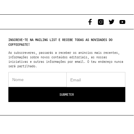
INSCREVE-TE NA MAILING LIST E RECEBE TODAS AS NOVIDADES DO
COFFEEPASTE!
Ao subscreveres, passarás a receber os anúncios mais recentes,
informações sobre novos conteúdos editoriais, as nossas
iniciativas e outras informações por email. O teu endereço nunca
será partilhado.