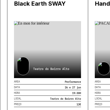
Black Earth SWAY
Hand
Teatro do Bairro Alto
AREA
AREA
Performance
DATA
DATA
26 e 27 jun
HORA
HORA
19:30
H
LOCAL
LOCAL
Teatro do Bairro Alto
PREÇO
PREÇO
12€