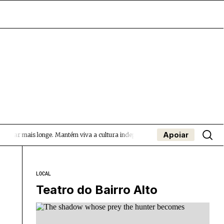
Apoiar
gar mais longe.
Mantém viva a cultura independente — apoia o Coffeepaste e a
- App
apa
Coffeelabs Cursos curtos
SUBMETER EVENTOS
LOCAL
Teatro do Bairro Alto