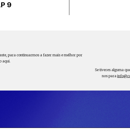
P 9
aste, para continuarmos a fazer mais e melhor por
o aqui.
Se tiveres alguma qu
nos para
info@c