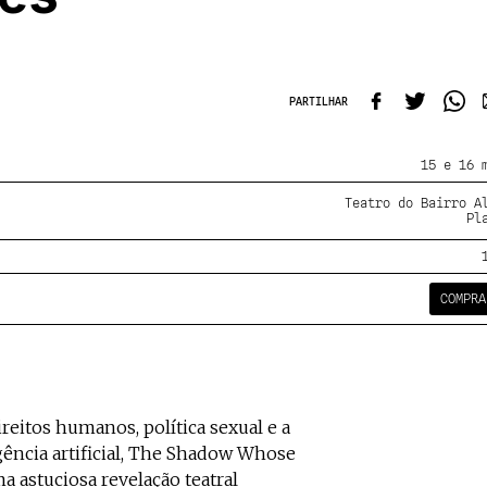
PARTILHAR
15 e 16 
Teatro do Bairro A
Pl
COMPRA
reitos humanos, política sexual e a
gência artificial, The Shadow Whose
 astuciosa revelação teatral