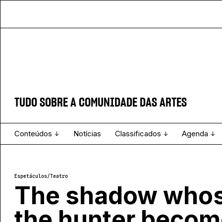
TUDO SOBRE A COMUNIDADE DAS ARTES
Conteúdos
Notícias
Classificados
Agenda
Projecto e Equipa
Estatuto Editorial
Ver todos
Ficha Técnica
Enviar
Espetáculo
Espetáculos
/
Teatro
The shadow whos
the hunter beco