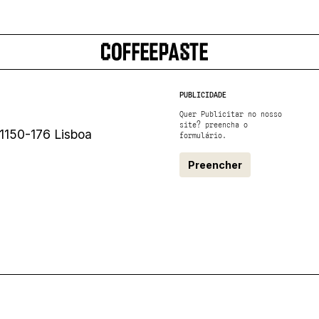
PUBLICIDADE
Quer Publicitar no nosso
site? preencha o
1150-176 Lisboa
formulário.
Preencher