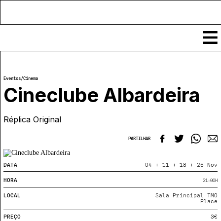
Conteúdos
Eventos
/
Cinema
Notícias
Cineclube Albardeira
Classificados
Ver todos
Réplica Original
Agenda
Enviar
Espetáculos
PARTILHAR
Crítica
Exposições
Eventos
COFFEELABS
DATA
04 + 11 + 18 + 25 Nov
Por Localidade
Workshops
HORA
21:00
H
Recursos
Locais
Cursos Curtos
LOCAL
Sala Principal TMO
Mapa
Links úteis
Place
Formadores
Sobre
Submeter Eventos
Publicações
PREÇO
3€