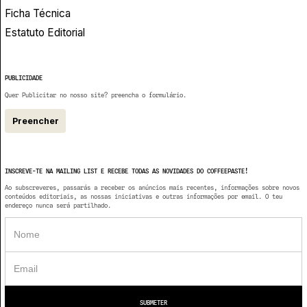
Ficha Técnica
Estatuto Editorial
PUBLICIDADE
Quer Publicitar no nosso site? preencha o formulário.
Preencher
INSCREVE-TE NA MAILING LIST E RECEBE TODAS AS NOVIDADES DO COFFEEPASTE!
Ao subscreveres, passarás a receber os anúncios mais recentes, informações sobre novos
conteúdos editoriais, as nossas iniciativas e outras informações por email. O teu
endereço nunca será partilhado.