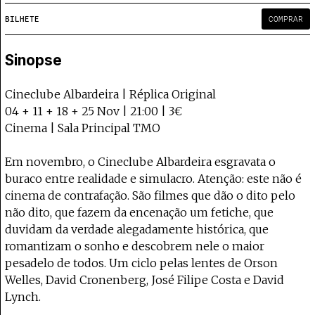
Projecto e Equipa
Apoiar
e — apoia o Coffeepaste e ajuda-nos a chegar mais longe.
Mantém viva a cultura independente —
Estatuto Editorial
BILHETE
COMPRAR
Ficha Técnica
Política de privacidade
Sinopse
Contactar
Política de privacidade - App
Cineclube Albardeira | Réplica Original
Coffeelabs Cursos curtos
04 + 11 + 18 + 25 Nov | 21:00 | 3€
Cinema | Sala Principal TMO
Em novembro, o Cineclube Albardeira esgravata o
buraco entre realidade e simulacro. Atenção: este não é
cinema de contrafação. São filmes que dão o dito pelo
não dito, que fazem da encenação um fetiche, que
duvidam da verdade alegadamente histórica, que
romantizam o sonho e descobrem nele o maior
pesadelo de todos. Um ciclo pelas lentes de Orson
Welles, David Cronenberg, José Filipe Costa e David
Lynch.