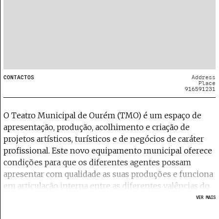
CONTACTOS
Address
Place
916591231
O Teatro Municipal de Ourém (TMO) é um espaço de
apresentação, produção, acolhimento e criação de
projetos artísticos, turísticos e de negócios de caráter
profissional. Este novo equipamento municipal oferece
condições para que os diferentes agentes possam
apresentar com qualidade as suas produções e funciona
em articulação interna entre as diferentes valências do
espaço e, externamente, em articulação com os demais
VER MAIS
espaços culturais de Ourém e da região centro,