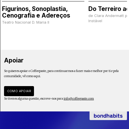
Figurinos, Sonoplastia,
Do Terreiro 
Cenografia e Adereços
de Clara Andermatt p
Instável
Teatro Nacional D. Maria II
Apoiar
Se quiseres apoiar o Coffeepaste, para continuarmos a fazer mais e melhor por ti e pela
comunidade, vê como aqui.
COMO APOIAR
Se tiveres alguma questão, escreve-nos para
info@coffeepaste.com