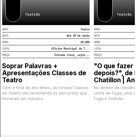
Teatrão
Teatrão
AREA
Teatro
AREA
DATA
Até 29 de junho
DATA
HORA
20:00
H
HORA
LOCAL
Oficina Municipal do T...
LOCAL
PREÇO
Entrada livre, sujei...
PREÇO
Soprar Palavras +
"O que fazer
Apresentações Classes de
depois?", de 
Teatro
Chatillon | An
Com o final do ano letivo, as nossas Classes
No âmbito da residên
de Teatro vão terminando os percursos que
Linha de Fuga, uma c
iniciaram em outubro.
Fuga e Teatrão.