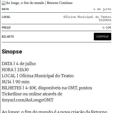
Projecto e Equipa
Apoiar
— apoia o Coffeepaste e ajuda-nos a chegar mais longe.
Mantém viva a cultura independente — a
Estatuto Editorial
DATA
4 de julho
Ficha Técnica
LOCAL
Oficina Municipal do Teatro
Política de privacidade
Coimbra
Contactar
PREÇO
4-10€
Política de privacidade - App
Coffeelabs Cursos curtos
BILHETE
COMPRAR
Sinopse
DATA | 4 de julho
HORA | 21h30
LOCAL | Oficina Municipal do Teatro
M/14 | 90 min
BILHETES | 4-10€, disponíveis na OMT, postos
Ticketline ou online através de
tinyurl.com/AoLongeOMT
Ao longe, o fim do mundo é a nova criação da Retorno