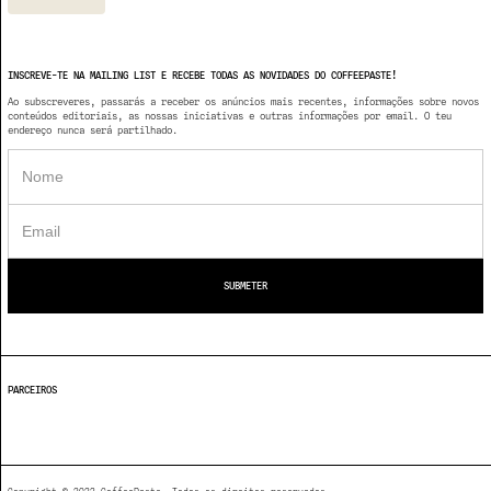
INSCREVE-TE NA MAILING LIST E RECEBE TODAS AS NOVIDADES DO COFFEEPASTE!
Ao subscreveres, passarás a receber os anúncios mais recentes, informações sobre novos
conteúdos editoriais, as nossas iniciativas e outras informações por email. O teu
endereço nunca será partilhado.
PARCEIROS