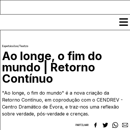
Conteúdos
Espetáculos
/
Teatro
Notícias
Ao longe, o fim do
Classificados
mundo | Retorno
Ver todos
Agenda
Contínuo
Enviar
Espetáculos
Crítica
Exposições
"Ao longe, o fim do mundo" é a nova criação da
Eventos
COFFEELABS
Retorno Contínuo, em coprodução com o CENDREV -
Por Localidade
Workshops
Centro Dramático de Évora, e traz-nos uma reflexão
Recursos
Locais
Cursos Curtos
sobre verdade, pós-verdade e crenças.
Mapa
Links úteis
Formadores
Sobre
Submeter Eventos
Publicações
PARTILHAR