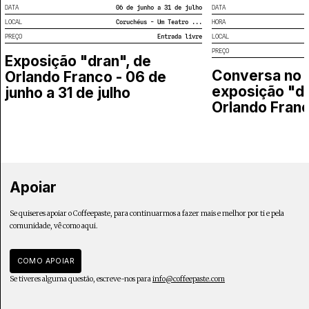
DATA
06 de junho a 31 de julho
DATA
LOCAL
Coruchéus - Um Teatro ...
HORA
PREÇO
Entrada livre
LOCAL
PREÇO
Exposição "dran", de
Conversa no 
Orlando Franco - 06 de
exposição "dr
junho a 31 de julho
Orlando Fran
Apoiar
Se quiseres apoiar o Coffeepaste, para continuarmos a fazer mais e melhor por ti e pela
comunidade, vê como aqui.
COMO APOIAR
Se tiveres alguma questão, escreve-nos para
info@coffeepaste.com