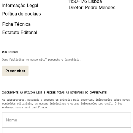
1150-176 Lisboa
Informação Legal
Diretor: Pedro Mendes
Política de cookies
Ficha Técnica
Estatuto Editorial
PUBLICIDADE
Quer Publicitar no nosso site? preencha o formulário.
Preencher
INSCREVE-TE NA MAILING LIST E RECEBE TODAS AS NOVIDADES DO COFFEEPASTE!
Ao subscreveres, passarás a receber os anúncios mais recentes, informações sobre novos
conteúdos editoriais, as nossas iniciativas e outras informações por email. O teu
endereço nunca será partilhado.