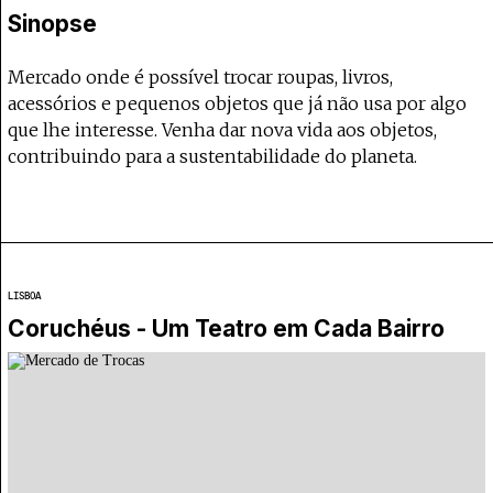
Projecto e Equipa
Apoiar
Sinopse
poia o Coffeepaste e ajuda-nos a chegar mais longe.
Mantém viva a cultura independente — apoia
Estatuto Editorial
Ficha Técnica
Mercado onde é possível trocar roupas, livros,
Política de privacidade
acessórios e pequenos objetos que já não usa por algo
Contactar
que lhe interesse. Venha dar nova vida aos objetos,
Política de privacidade - App
contribuindo para a sustentabilidade do planeta.
Coffeelabs Cursos curtos
LISBOA
Coruchéus - Um Teatro em Cada Bairro