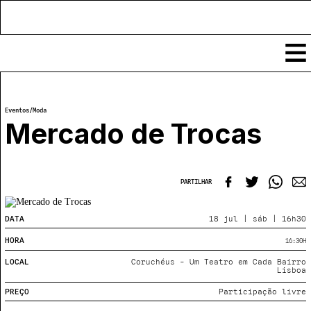
Conteúdos
Eventos
/
Moda
Notícias
Mercado de Trocas
Classificados
Ver todos
Agenda
Enviar
PARTILHAR
Espetáculos
Crítica
Exposições
DATA
18 jul | sáb | 16h30
Eventos
COFFEELABS
HORA
16:30
H
Por Localidade
Workshops
Recursos
Locais
LOCAL
Coruchéus - Um Teatro em Cada Bairro
Cursos Curtos
Lisboa
Mapa
Links úteis
Formadores
Sobre
PREÇO
Participação livre
Submeter Eventos
Publicações