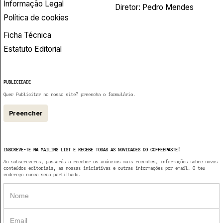
Informação Legal
Diretor: Pedro Mendes
Política de cookies
Ficha Técnica
Estatuto Editorial
PUBLICIDADE
Quer Publicitar no nosso site? preencha o formulário.
Preencher
INSCREVE-TE NA MAILING LIST E RECEBE TODAS AS NOVIDADES DO COFFEEPASTE!
Ao subscreveres, passarás a receber os anúncios mais recentes, informações sobre novos
conteúdos editoriais, as nossas iniciativas e outras informações por email. O teu
endereço nunca será partilhado.