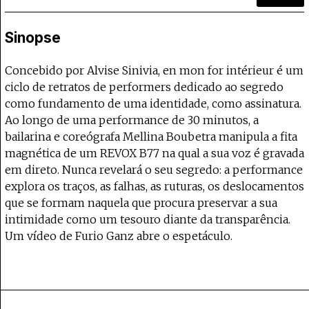
Projecto e Equipa
Apoiar
 — apoia o Coffeepaste e ajuda-nos a chegar mais longe.
Mantém viva a cultura independente —
Estatuto Editorial
Ficha Técnica
Sinopse
Política de privacidade
Contactar
Concebido por Alvise Sinivia, en mon for intérieur é um
Política de privacidade - App
ciclo de retratos de performers dedicado ao segredo
Coffeelabs Cursos curtos
como fundamento de uma identidade, como assinatura.
Ao longo de uma performance de 30 minutos, a
bailarina e coreógrafa Mellina Boubetra manipula a fita
magnética de um REVOX B77 na qual a sua voz é gravada
em direto. Nunca revelará o seu segredo: a performance
explora os traços, as falhas, as ruturas, os deslocamentos
que se formam naquela que procura preservar a sua
intimidade como um tesouro diante da transparência.
Um vídeo de Furio Ganz abre o espetáculo.