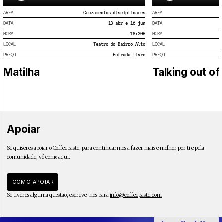
AREA
Cruzamentos disciplinares
AREA
DATA
18 abr e 16 jun
DATA
HORA
18:30
H
HORA
LOCAL
Teatro do Bairro Alto
LOCAL
PREÇO
Entrada livre
PREÇO
Matilha
Talking out of
Apoiar
Se quiseres apoiar o Coffeepaste, para continuarmos a fazer mais e melhor por ti e pela
comunidade, vê como aqui.
COMO APOIAR
Se tiveres alguma questão, escreve-nos para
info@coffeepaste.com