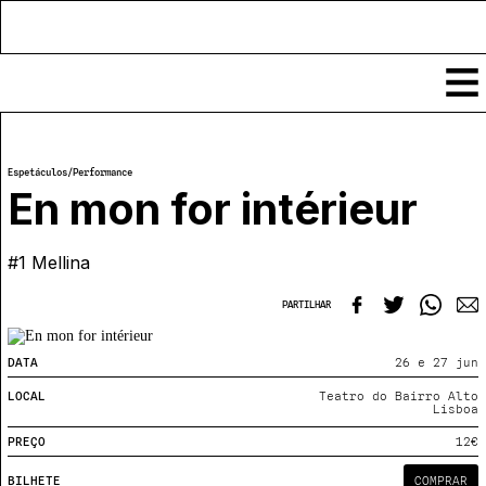
Conteúdos
Espetáculos
/
Performance
Notícias
En mon for intérieur
Classificados
Ver todos
#1 Mellina
Agenda
Enviar
Espetáculos
PARTILHAR
Crítica
Exposições
Eventos
COFFEELABS
DATA
26 e 27 jun
Por Localidade
Workshops
LOCAL
Teatro do Bairro Alto
Recursos
Locais
Lisboa
Cursos Curtos
Mapa
Links úteis
PREÇO
12€
Formadores
Sobre
Submeter Eventos
Publicações
BILHETE
COMPRAR