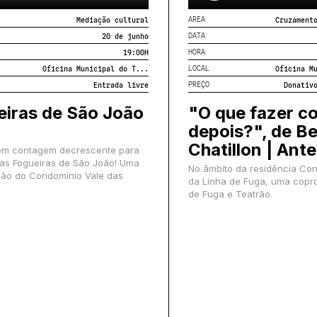
AREA
Mediação cultural
Cruzament
DATA
20 de junho
HORA
19:00
H
LOCAL
Oficina Municipal do T...
Oficina M
PREÇO
Entrada livre
Donativ
eiras de São João
"O que fazer c
depois?", de B
Chatillon | Ante
em contagem decrescente para
as Fogueiras de São João! Uma
No âmbito da residência Co
ão do Condomínio Vale das
da Linha de Fuga, uma copr
de Fuga e Teatrão.