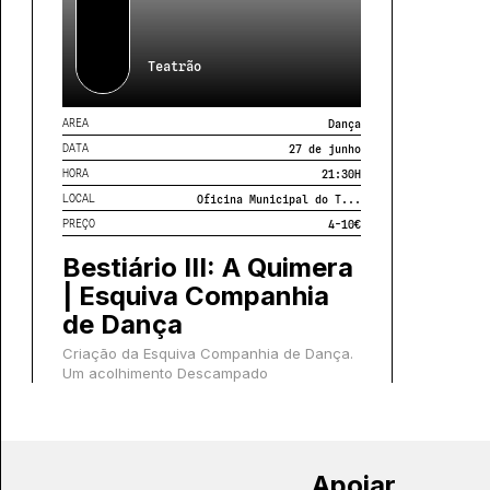
Teatrão
AREA
Dança
DATA
27 de junho
HORA
21:30
H
LOCAL
Oficina Municipal do T...
PREÇO
4-10€
Bestiário III: A Quimera
| Esquiva Companhia
de Dança
Criação da Esquiva Companhia de Dança.
Um acolhimento Descampado
Apoiar