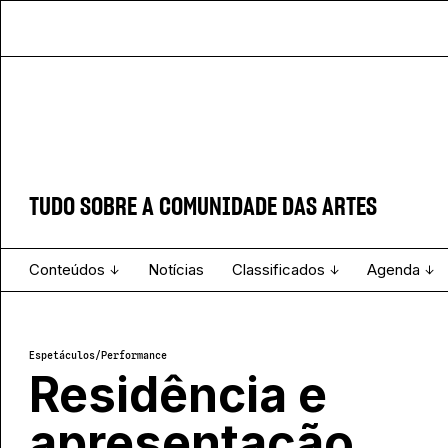
TUDO SOBRE A COMUNIDADE DAS ARTES
Conteúdos
Notícias
Classificados
Agenda
Projecto e Equipa
Estatuto Editorial
Ver todos
Ficha Técnica
Enviar
Espetáculo
Espetáculos
/
Performance
Residência e
apresentação