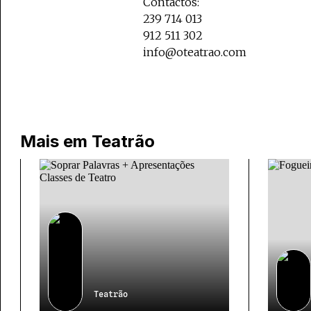
Contactos:
239 714 013
912 511 302
info@oteatrao.com
Mais em
Teatrão
Teatrão