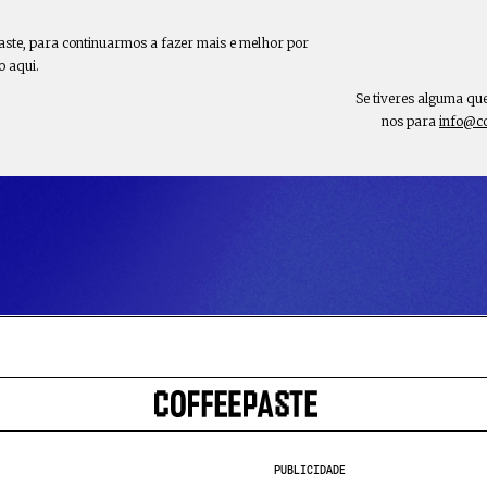
aste, para continuarmos a fazer mais e melhor por
o aqui.
Se tiveres alguma qu
nos para
info@c
PUBLICIDADE