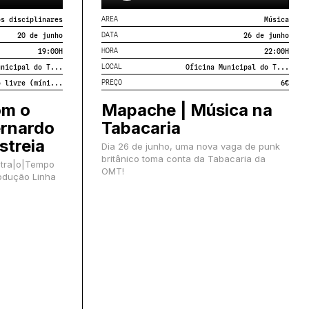
AREA
os disciplinares
Música
DATA
20 de junho
26 de junho
HORA
19:00
H
22:00
H
LOCAL
unicipal do T...
Oficina Municipal do T...
PREÇO
o livre (míni...
6€
om o
Mapache | Música na
ernardo
Tabacaria
streia
Dia 26 de junho, uma nova vaga de punk
britânico toma conta da Tabacaria da
ntra|o|Tempo
OMT!
odução Linha