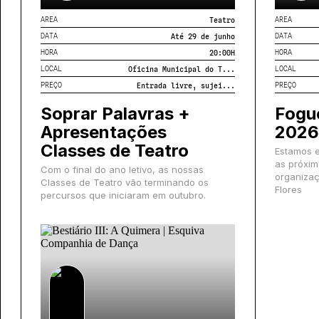
AREA
AREA
Teatro
DATA
DATA
Até 29 de junho
HORA
HORA
20:00
H
LOCAL
LOCAL
Oficina Municipal do T...
PREÇO
PREÇO
Entrada livre, sujei...
Soprar Palavras +
Fogu
Apresentações
2026
Classes de Teatro
Estamos 
as próxim
Com o final do ano letivo, as nossas
organizaç
Classes de Teatro vão terminando os
Flores
percursos que iniciaram em outubro.