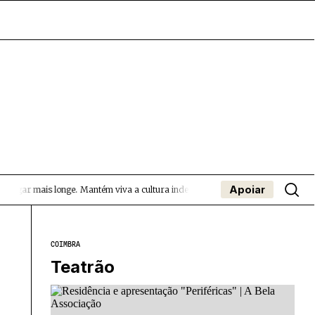
Apoiar
egar mais longe.
Mantém viva a cultura independente — apoia o Coffeepaste e a
- App
apa
Coffeelabs Cursos curtos
SUBMETER EVENTOS
COIMBRA
Teatrão