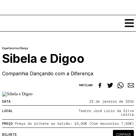
Conteúdos
Espetáculos
/
Dança
Notícias
Sibela e Digoo
Classificados
Ver todos
Companhia Dançando com a Diferença
Agenda
Enviar
Espetáculos
PARTILHAR
Crítica
Exposições
Eventos
COFFEELABS
DATA
23 de janeiro de 2026
Por Localidade
Workshops
LOCAL
Teatro José Lúcio da Silva
Recursos
Locais
Leiria
Cursos Curtos
Mapa
Links úteis
PREÇO
Preço do bilhete ao balcão: 10,00€ (Com descontos 7,50€)
Formadores
Sobre
Submeter Eventos
Publicações
BILHETE
COMPRAR