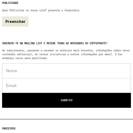
PUBLICIDADE
Quer Publicitar no nosso site? preencha o formulário.
Preencher
INSCREVE-TE NA MAILING LIST E RECEBE TODAS AS NOVIDADES DO COFFEEPASTE!
Ao subscreveres, passarás a receber os anúncios mais recentes, informações sobre novos
conteúdos editoriais, as nossas iniciativas e outras informações por email. O teu
endereço nunca será partilhado.
PARCEIROS