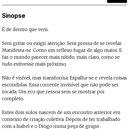
Projecto e Equipa
Apoiar
nte — apoia o Coffeepaste e ajuda-nos a chegar mais longe.
Mantém viva a cultura independente
Estatuto Editorial
Ficha Técnica
Sinopse
Política de privacidade
Contactar
É de dentro que vem.
Política de privacidade - App
Coffeelabs Cursos curtos
Sem gritar ou exigir atenção. Sem pressa de se revelar.
Manifesta-se. Como um reflexo fugaz de algo maior. E
faz o mundo parecer mais nítido, mais claro, como se
tudo estivesse mais próximo.
Não é visível, mas transforma. Espalha-se e revela coisas
escondidas. Essa corrente invisível que não pode ser
tocada. Um eco que ressoa sem se mostrar por
completo.
Estes dois solos nascem de um encontro anterior em
contexto de criação coletiva. Depois de ter trabalhado
com a Isabel e o Diogo numa peça de grupo