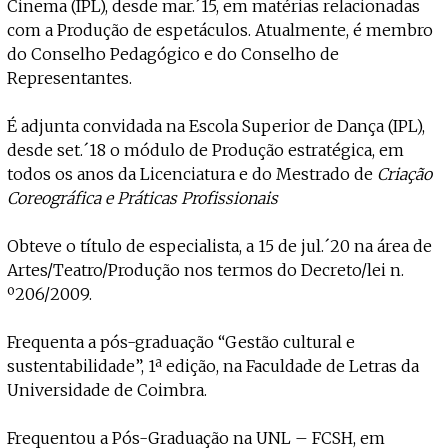
Projecto e Equipa
Cinema (IPL), desde mar.´15, em matérias relacionadas
Apoiar
ente — apoia o Coffeepaste e ajuda-nos a chegar mais longe.
Mantém viva a cultura independen
Estatuto Editorial
com a Produção de espetáculos. Atualmente, é membro
Ficha Técnica
do Conselho Pedagógico e do Conselho de
Política de privacidade
Representantes.
Contactar
Política de privacidade - App
É adjunta convidada na Escola Superior de Dança (IPL),
Coffeelabs Cursos curtos
desde set.´18 o módulo de Produção estratégica, em
todos os anos da Licenciatura e do Mestrado de
Criação
Coreográfica e Práticas Profissionais
Obteve o título de especialista, a 15 de jul.´20 na área de
Artes/Teatro/Produção nos termos do Decreto/lei n.
º206/2009.
Frequenta a pós-graduação “Gestão cultural e
sustentabilidade”, 1ª edição, na Faculdade de Letras da
Universidade de Coimbra.
Frequentou a Pós-Graduação na UNL – FCSH, em