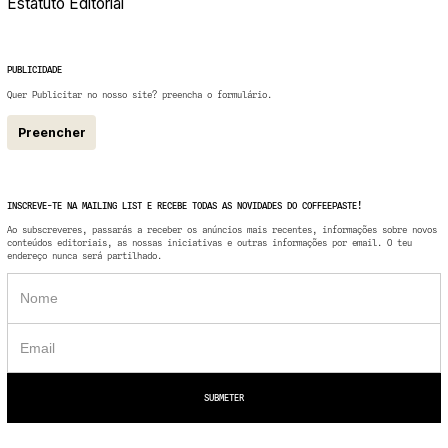
Estatuto Editorial
PUBLICIDADE
Quer Publicitar no nosso site? preencha o formulário.
Preencher
INSCREVE-TE NA MAILING LIST E RECEBE TODAS AS NOVIDADES DO COFFEEPASTE!
Ao subscreveres, passarás a receber os anúncios mais recentes, informações sobre novos
conteúdos editoriais, as nossas iniciativas e outras informações por email. O teu
endereço nunca será partilhado.