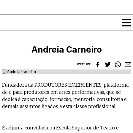
Conteúdos
Andreia Carneiro
Notícias
Classificados
PARTILHAR
Ver todos
Agenda
Enviar
Espetáculos
Fundadora da PRODUTORES EMERGENTES, plataforma
Crítica
Exposições
de e para produtores em artes performativas, que se
Eventos
COFFEELABS
dedica à capacitação, formação, mentoria, consultoria e
Por Localidade
demais assuntos ligados a esta classe profissional.
Workshops
Recursos
Locais
Cursos Curtos
Mapa
Links úteis
Formadores
Sobre
Submeter Eventos
É adjunta convidada na Escola Superior de Teatro e
Publicações