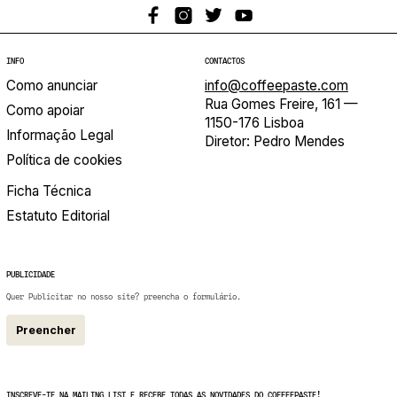
INFO
CONTACTOS
Como anunciar
info@coffeepaste.com
Rua Gomes Freire, 161 —
Como apoiar
1150-176 Lisboa
Informação Legal
Diretor: Pedro Mendes
Política de cookies
Ficha Técnica
Estatuto Editorial
PUBLICIDADE
Quer Publicitar no nosso site? preencha o formulário.
Preencher
INSCREVE-TE NA MAILING LIST E RECEBE TODAS AS NOVIDADES DO COFFEEPASTE!