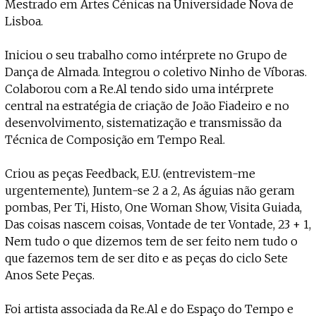
Projecto e Equipa
Mestrado em Artes Cénicas na Universidade Nova de
Apoiar
ente — apoia o Coffeepaste e ajuda-nos a chegar mais longe.
Mantém viva a cultura independent
Estatuto Editorial
Lisboa.
Ficha Técnica
Política de privacidade
Iniciou o seu trabalho como intérprete no Grupo de
Contactar
Dança de Almada. Integrou o coletivo Ninho de Víboras.
Política de privacidade - App
Colaborou com a Re.Al tendo sido uma intérprete
Coffeelabs Cursos curtos
central na estratégia de criação de João Fiadeiro e no
desenvolvimento, sistematização e transmissão da
Técnica de Composição em Tempo Real.
Criou as peças Feedback, E.U. (entrevistem-me
urgentemente), Juntem-se 2 a 2, As águias não geram
pombas, Per Ti, Histo, One Woman Show, Visita Guiada,
Das coisas nascem coisas, Vontade de ter Vontade, 23 + 1,
Nem tudo o que dizemos tem de ser feito nem tudo o
que fazemos tem de ser dito e as peças do ciclo Sete
Anos Sete Peças.
Foi artista associada da Re.Al e do Espaço do Tempo e