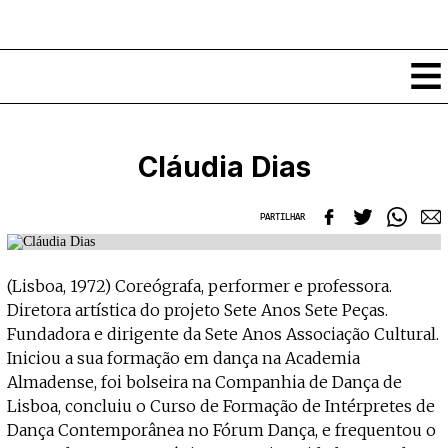
Conteúdos
Cláudia Dias
Notícias
Classificados
PARTILHAR
Ver todos
Agenda
Enviar
Espetáculos
(Lisboa, 1972) Coreógrafa, performer e professora.
Crítica
Exposições
Diretora artística do projeto Sete Anos Sete Peças.
Eventos
COFFEELABS
Fundadora e dirigente da Sete Anos Associação Cultural.
Por Localidade
Iniciou a sua formação em dança na Academia
Workshops
Recursos
Locais
Almadense, foi bolseira na Companhia de Dança de
Cursos Curtos
Mapa
Lisboa, concluiu o Curso de Formação de Intérpretes de
Links úteis
Formadores
Sobre
Submeter Eventos
Dança Contemporânea no Fórum Dança, e frequentou o
Publicações