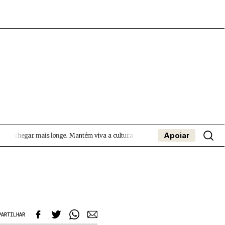
Apoiar
s a chegar mais longe.
Mantém viva a cultura independente — apoia o Coffeepa
- App
apa
Coffeelabs Cursos curtos
SUBMETER EVENTOS
PARTILHAR