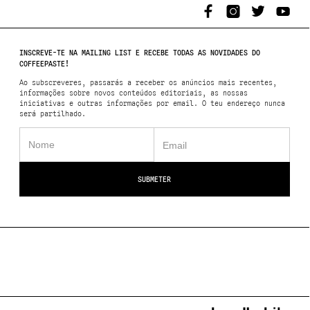
INSCREVE-TE NA MAILING LIST E RECEBE TODAS AS NOVIDADES DO
COFFEEPASTE!
Ao subscreveres, passarás a receber os anúncios mais recentes,
informações sobre novos conteúdos editoriais, as nossas
iniciativas e outras informações por email. O teu endereço nunca
será partilhado.