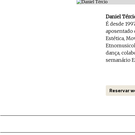
Daniel Térci
É desde 199
aposentado d
Estética, Mo
Etnomusicolo
dança, colab
semanário Ex
Reservar w