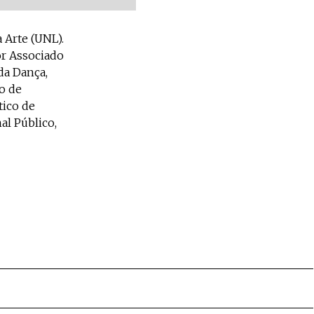
a Arte (UNL).
r Associado
da Dança,
o de
tico de
al Público,