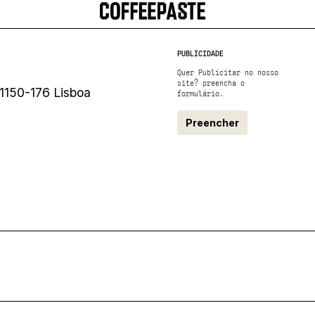
PUBLICIDADE
Quer Publicitar no nosso
site? preencha o
1150-176 Lisboa
formulário.
Preencher