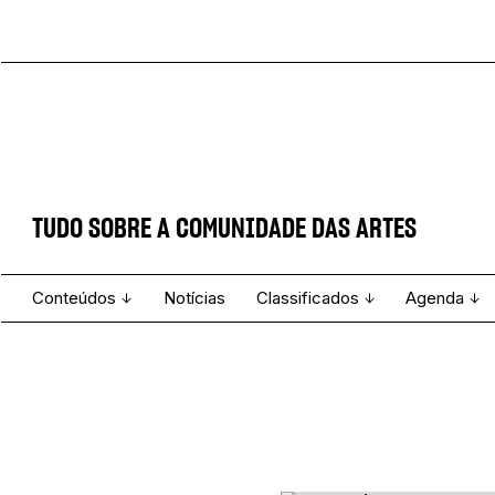
TUDO SOBRE A COMUNIDADE DAS ARTES
Conteúdos
Notícias
Classificados
Agenda
Projecto e Equipa
Estatuto Editorial
Ver todos
Ficha Técnica
Enviar
Espetáculo