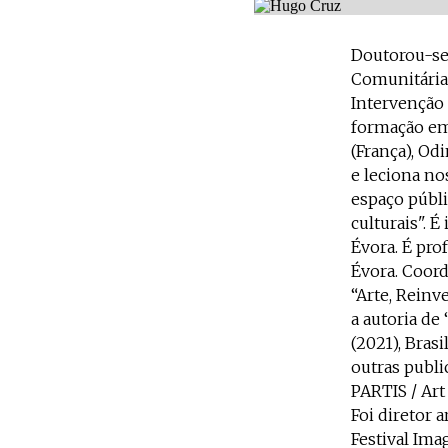
Doutorou-se 
Comunitárias
Intervenção
formação em
(França), Od
e leciona nos
espaço públic
culturais". 
Évora. É pro
Évora. Coord
“Arte, Reinv
a autoria de 
(2021), Bras
outras publi
PARTIS / Ar
Foi diretor 
Festival Ima