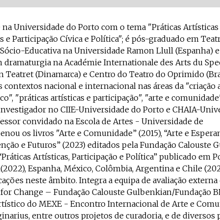
na Universidade do Porto com o tema "Práticas Artísticas
 e Participação Cívica e Política"; é pós-graduado em Teatr
 Sócio-Educativa na Universidade Ramon Llull (Espanha) 
 dramaturgia na Académie Internationale des Arts du Spe
in Teatret (Dinamarca) e Centro do Teatro do Oprimido (Bras
 contextos nacional e internacional nas áreas da "criação a
o", "práticas artísticas e participação", "arte e comunidade"
É investigador no CIIE-Universidade do Porto e CHAIA-Univ
fessor convidado na Escola de Artes - Universidade de
enou os livros "Arte e Comunidade” (2015), “Arte e Esperan
enção e Futuros” (2023) editados pela Fundação Calouste 
“Práticas Artísticas, Participação e Política” publicado em P
il(2022), Espanha, México, Colômbia, Argentina e Chile (202
cações neste âmbito. Integra a equipa de avaliação externa d
t for Change – Fundação Calouste Gulbenkian/Fundação BP
artístico do MEXE - Encontro Internacional de Arte e Com
ginarius, entre outros projetos de curadoria, e de diversos 