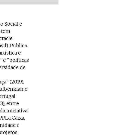
o Social e
e tem
ctacle
il). Publica
rtística e
 e "políticas
ersidade de
ça” (2019),
Gulbenkian e
ortugal
3), entre
a Iniciativa
I/La Caixa.
unidade e
projetos