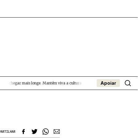
Apoiar
s a chegar mais longe.
Mantém viva a cultura independente — apoia o Coffeepas
- App
apa
Coffeelabs Cursos curtos
SUBMETER EVENTOS
PARTILHAR