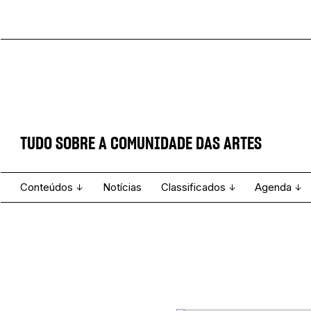
TUDO SOBRE A COMUNIDADE DAS ARTES
Conteúdos
Notícias
Classificados
Agenda
Projecto e Equipa
Estatuto Editorial
Ver todos
Ficha Técnica
Enviar
Espetáculo