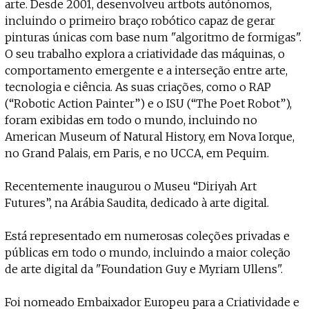
Projecto e Equipa
arte. Desde 2001, desenvolveu artbots autónomos,
Apoiar
dente — apoia o Coffeepaste e ajuda-nos a chegar mais longe.
Mantém viva a cultura independe
Estatuto Editorial
incluindo o primeiro braço robótico capaz de gerar
Ficha Técnica
pinturas únicas com base num "algoritmo de formigas".
Política de privacidade
O seu trabalho explora a criatividade das máquinas, o
Contactar
comportamento emergente e a interseção entre arte,
Política de privacidade - App
tecnologia e ciência. As suas criações, como o RAP
Coffeelabs Cursos curtos
(“Robotic Action Painter”) e o ISU (“The Poet Robot”),
foram exibidas em todo o mundo, incluindo no
American Museum of Natural History, em Nova Iorque,
no Grand Palais, em Paris, e no UCCA, em Pequim.
Recentemente inaugurou o Museu “Diriyah Art
Futures”, na Arábia Saudita, dedicado à arte digital.
Está representado em numerosas coleções privadas e
públicas em todo o mundo, incluindo a maior coleção
de arte digital da "Foundation Guy e Myriam Ullens".
Foi nomeado Embaixador Europeu para a Criatividade e