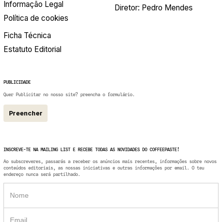
Informação Legal
Diretor: Pedro Mendes
Política de cookies
Ficha Técnica
Estatuto Editorial
PUBLICIDADE
Quer Publicitar no nosso site? preencha o formulário.
Preencher
INSCREVE-TE NA MAILING LIST E RECEBE TODAS AS NOVIDADES DO COFFEEPASTE!
Ao subscreveres, passarás a receber os anúncios mais recentes, informações sobre novos
conteúdos editoriais, as nossas iniciativas e outras informações por email. O teu
endereço nunca será partilhado.