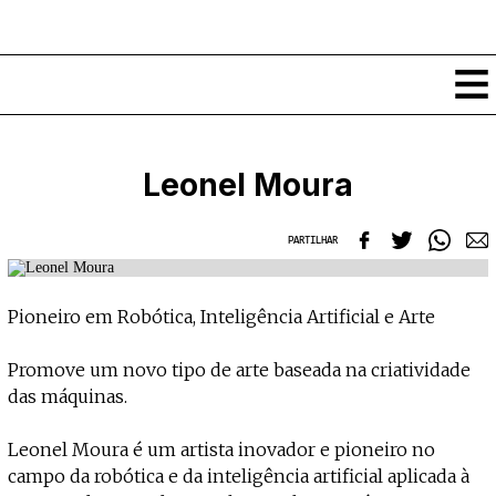
Conteúdos
Leonel Moura
Notícias
Classificados
PARTILHAR
Ver todos
Agenda
Enviar
Espetáculos
Pioneiro em Robótica, Inteligência Artificial e Arte
Crítica
Exposições
Eventos
COFFEELABS
Promove um novo tipo de arte baseada na criatividade
Por Localidade
das máquinas.
Workshops
Recursos
Locais
Cursos Curtos
Mapa
Leonel Moura é um artista inovador e pioneiro no
Links úteis
Formadores
Sobre
Submeter Eventos
campo da robótica e da inteligência artificial aplicada à
Publicações