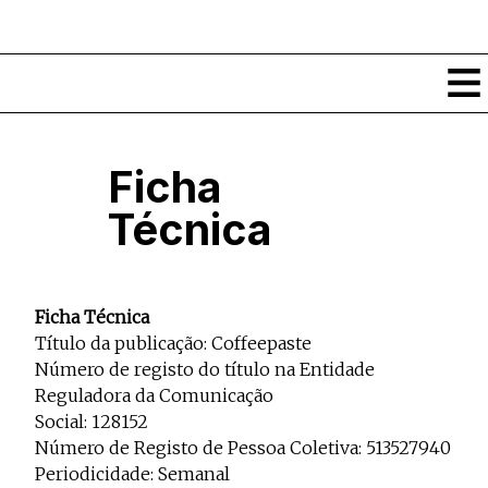
Conteúdos
Ficha
Notícias
Técnica
Classificados
Ver todos
Agenda
Enviar
Espetáculos
Ficha Técnica
Crítica
Exposições
Título da publicação: Coffeepaste
Eventos
COFFEELABS
Número de registo do título na Entidade
Por Localidade
Reguladora da Comunicação
Workshops
Recursos
Locais
Social: 128152
Cursos Curtos
Mapa
Links úteis
Número de Registo de Pessoa Coletiva: 513527940
Formadores
Sobre
Submeter Eventos
Publicações
Periodicidade: Semanal