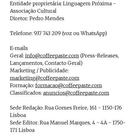
Projecto e Equipa
Entidade proprietária: Linguagem Próxima -
Apoiar
ndente — apoia o Coffeepaste e ajuda-nos a chegar mais longe.
Mantém viva a cultura independe
Estatuto Editorial
Associação Cultural
Ficha Técnica
Diretor: Pedro Mendes
Política de privacidade
Contactar
Telefone: 937 743 209 (voz ou WhatsApp)
Política de privacidade - App
Coffeelabs Cursos curtos
E-mails
Geral:
info@coffeepaste.com
(Press-Releases,
Lançamentos, Contacto Geral)
Marketing / Publicidade:
marketing@coffeepaste.com
Formação:
formacao@coffeepaste.com
Classificados:
anuncios@coffeepaste.com
Sede Redação: Rua Gomes Freire, 161 - 1150-176
Lisboa
Sede Editor: Rua Manuel Marques, 4 - 4A - 1750-
171 Lisboa