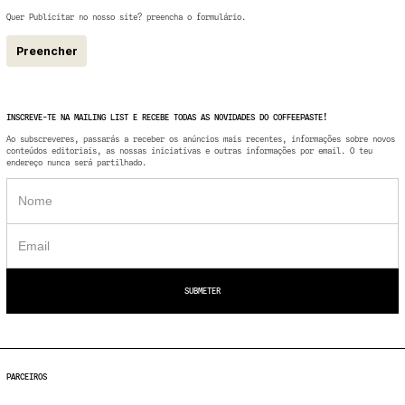
Quer Publicitar no nosso site? preencha o formulário.
Preencher
INSCREVE-TE NA MAILING LIST E RECEBE TODAS AS NOVIDADES DO COFFEEPASTE!
Ao subscreveres, passarás a receber os anúncios mais recentes, informações sobre novos
conteúdos editoriais, as nossas iniciativas e outras informações por email. O teu
endereço nunca será partilhado.
PARCEIROS