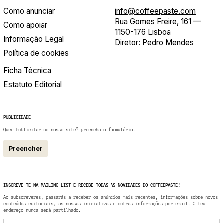
Como anunciar
info@coffeepaste.com
Rua Gomes Freire, 161 —
Como apoiar
1150-176 Lisboa
Informação Legal
Diretor: Pedro Mendes
Política de cookies
Ficha Técnica
Estatuto Editorial
PUBLICIDADE
Quer Publicitar no nosso site? preencha o formulário.
Preencher
INSCREVE-TE NA MAILING LIST E RECEBE TODAS AS NOVIDADES DO COFFEEPASTE!
Ao subscreveres, passarás a receber os anúncios mais recentes, informações sobre novos
conteúdos editoriais, as nossas iniciativas e outras informações por email. O teu
endereço nunca será partilhado.