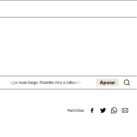
Apoiar
 chegar mais longe.
Mantém viva a cultura independente — apoia o Coffeepaste
- App
apa
Coffeelabs Cursos curtos
SUBMETER EVENTOS
Partilhar