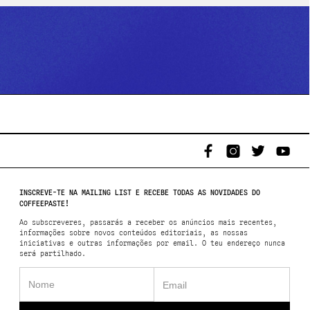
INSCREVE-TE NA MAILING LIST E RECEBE TODAS AS NOVIDADES DO
COFFEEPASTE!
Ao subscreveres, passarás a receber os anúncios mais recentes,
informações sobre novos conteúdos editoriais, as nossas
iniciativas e outras informações por email. O teu endereço nunca
será partilhado.