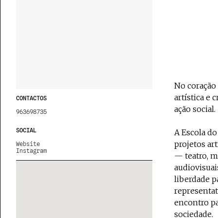
No coração
artística e
CONTACTOS
ação social.
963698735
SOCIAL
A Escola do
projetos ar
Website
Instagram
— teatro, mú
audiovisuai
liberdade p
representat
encontro pa
sociedade.