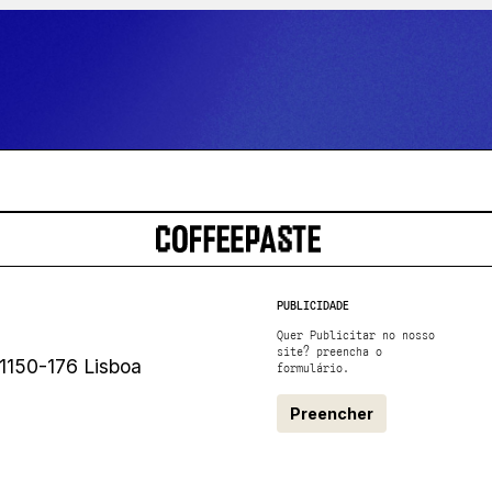
PUBLICIDADE
Quer Publicitar no nosso
site? preencha o
1150-176 Lisboa
formulário.
Preencher