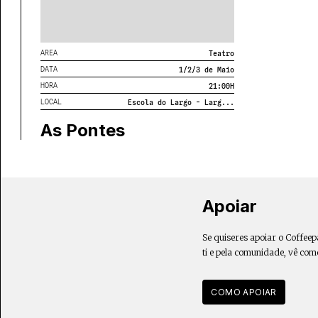
AREA
Teatro
DATA
1/2/3 de Maio
HORA
21:00
H
LOCAL
Escola do Largo - Larg...
As Pontes
Apoiar
Se quiseres apoiar o Coffeep
ti e pela comunidade, vê com
COMO APOIAR