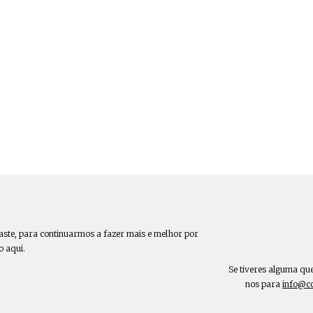
aste, para continuarmos a fazer mais e melhor por
o aqui.
Se tiveres alguma qu
nos para
info@c