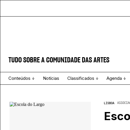
TUDO SOBRE A COMUNIDADE DAS ARTES
Conteúdos
Notícias
Classificados
Agenda
Projecto e Equipa
Estatuto Editorial
Ver todos
Ficha Técnica
Enviar
Espetáculo
ASSOCIA
LISBOA
Esco