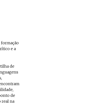
e formação
ítico e a
tilha de
linguagens
s,
s encontram
lidade,
ponto de
 real na