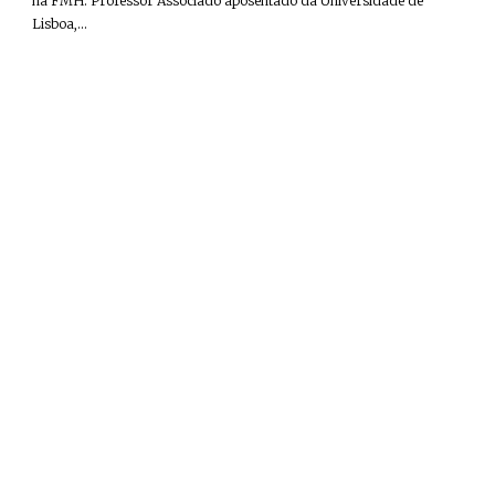
na FMH. Professor Associado aposentado da Universidade de
Lisboa,...