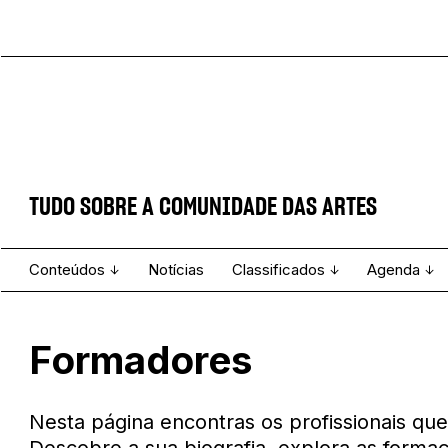
TUDO SOBRE A COMUNIDADE DAS ARTES
Conteúdos
Notícias
Classificados
Agenda
Projecto e Equipa
Estatuto Editorial
Ver todos
Ficha Técnica
Enviar
Espetáculo
Formadores
Nesta página encontras os profissionais q