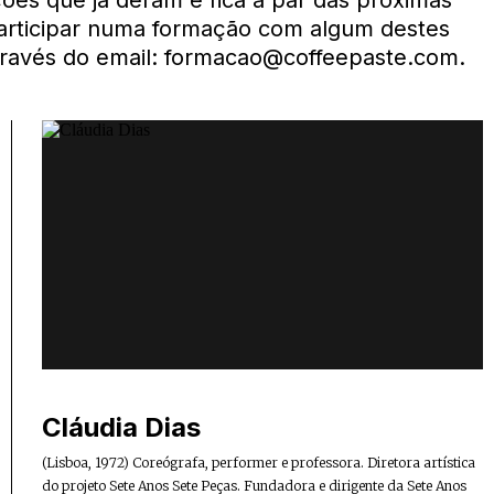
ções que já deram e fica a par das próximas
participar numa formação com algum destes
través do email: formacao@coffeepaste.com.
Cláudia Dias
(Lisboa, 1972) Coreógrafa, performer e professora. Diretora artística
do projeto Sete Anos Sete Peças. Fundadora e dirigente da Sete Anos