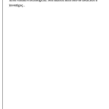
artes visuais e tecnológicas. Nos últimos anos tem-se dedicado à
investigaç...