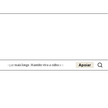
Apoiar
chegar mais longe.
Mantém viva a cultura independente — apoia o Coffeepaste e
- App
apa
Coffeelabs Cursos curtos
SUBMETER EVENTOS