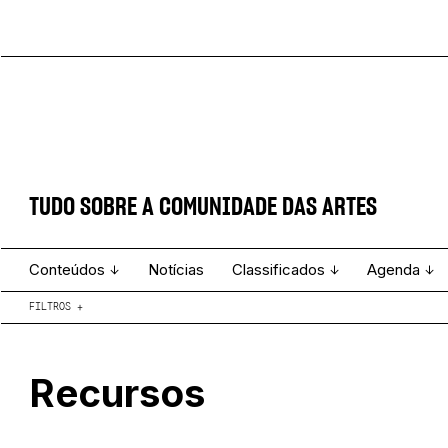
TUDO SOBRE A COMUNIDADE DAS ARTES
Conteúdos
Notícias
Classificados
Agenda
FILTROS
+
Projecto e Equipa
Estatuto Editorial
Ver todos
Ficha Técnica
Enviar
Espetáculo
COVID-19
ENTIDADES NO ÂMBITO DA CULTURA (GOVERNO)
INTERNAC
ESTUDOS
IMPRENSA
BLOGS
APOIOS ÀS ARTES
Recursos