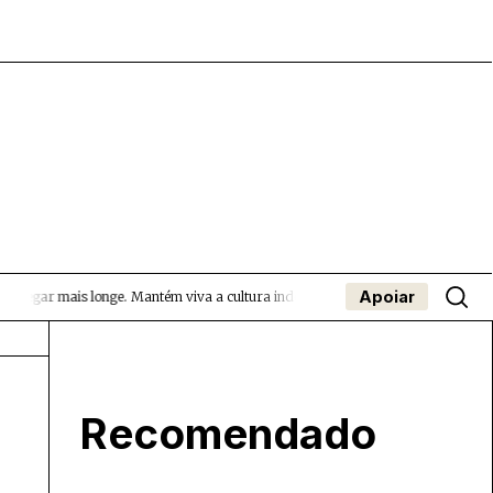
Apoiar
hegar mais longe.
Mantém viva a cultura independente — apoia o Coffeepaste e
- App
apa
Coffeelabs Cursos curtos
SUBMETER EVENTOS
O
Recomendado