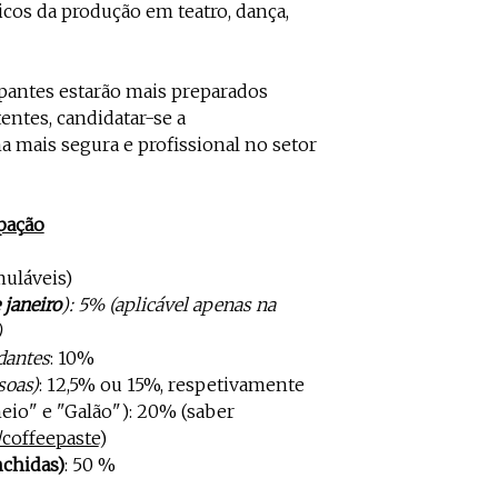
icos da produção em teatro, dança,
ipantes estarão mais preparados
tentes, candidatar-se a
a mais segura e profissional no setor
pação
uláveis)
 janeiro
): 5% (aplicável apenas na
)
dantes
: 10%
soas)
: 12,5% ou 15%, respetivamente
eio" e "Galão"): 20% (saber
coffeepaste
)
nchidas)
: 50 %