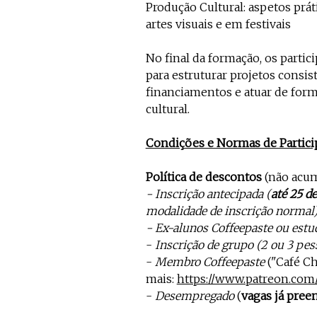
Produção Cultural: aspetos prát
artes visuais e em festivais
No final da formação, os partic
para estruturar projetos consis
financiamentos e atuar de form
cultural.
Condições e Normas de Partici
Política de descontos
(não acum
- Inscrição antecipada (
até 25 de
modalidade de inscrição normal
- Ex-alunos Coffeepaste ou estu
-
Inscrição de grupo (2 ou 3 pes
-
Membro Coffeepaste
("Café Ch
mais:
https://www.patreon.com/
-
Desempregado
(
vagas já pree