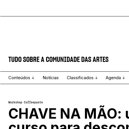
TUDO SOBRE A COMUNIDADE DAS ARTES
Conteúdos
Notícias
Classificados
Agenda
Projecto e Equipa
Estatuto Editorial
Ver todos
Ficha Técnica
Enviar
Espetáculo
Workshop Coffeepaste
CHAVE NA MÃO:
curso para desco