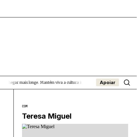
Apoiar
 chegar mais longe.
Mantém viva a cultura independente — apoia o Coffeepaste
- App
apa
Coffeelabs Cursos curtos
SUBMETER EVENTOS
COM
Teresa Miguel