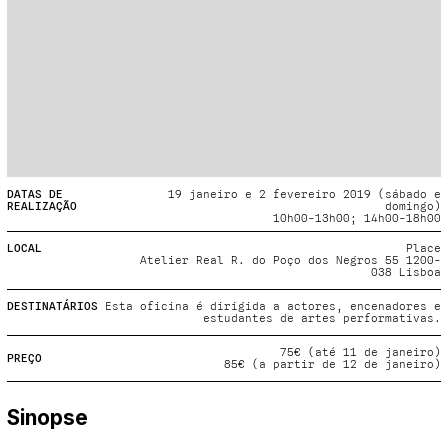
Projecto e Equipa
Apoiar
ente — apoia o Coffeepaste e ajuda-nos a chegar mais longe.
Mantém viva a cultura independent
Estatuto Editorial
Ficha Técnica
Política de privacidade
Contactar
Política de privacidade - App
Coffeelabs Cursos curtos
DATAS DE
19 janeiro e 2 fevereiro 2019 (sábado e
REALIZAÇÃO
domingo)
10h00-13h00; 14h00-18h00
LOCAL
Place
Atelier Real R. do Poço dos Negros 55 1200-
038 Lisboa
DESTINATÁRIOS
Esta oficina é dirigida a actores, encenadores e
estudantes de artes performativas.
75€ (até 11 de janeiro)
PREÇO
85€ (a partir de 12 de janeiro)
Sinopse