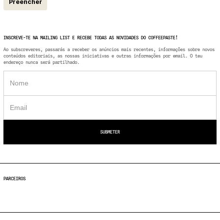
Preencher
INSCREVE-TE NA MAILING LIST E RECEBE TODAS AS NOVIDADES DO COFFEEPASTE!
Ao subscreveres, passarás a receber os anúncios mais recentes, informações sobre novos
conteúdos editoriais, as nossas iniciativas e outras informações por email. O teu
endereço nunca será partilhado.
PARCEIROS