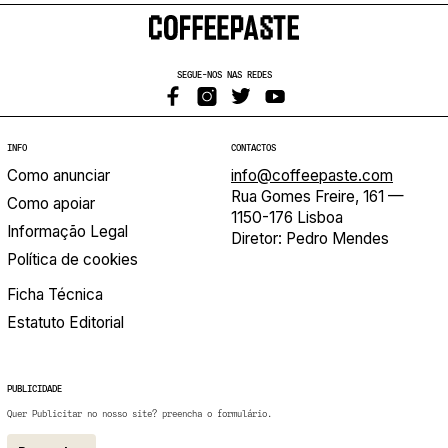
TEP/Teatro Rivoli) e com Pedro Gil e Miguel Castro
Caldas o espectáculo TERRENO SELVAGEM (2016, Teatro
D. Maria II). Em 2016-2017 foi apoiada pela Rede 5
SEGUE-NOS NAS REDES
Sentidos para desenvolver o espectáculo O OLHAR DE
MILHÕES, que foi apresentado em dez cidades
portuguesas.
INFO
CONTACTOS
Como anunciar
info@coffeepaste.com
http://cargocollective.com/raquelcastro
Rua Gomes Freire, 161 —
Como apoiar
1150-176 Lisboa
Informação Legal
Diretor: Pedro Mendes
Política de cookies
Ficha Técnica
Estatuto Editorial
PUBLICIDADE
Quer Publicitar no nosso site? preencha o formulário.