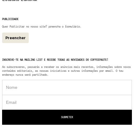
PUBLICIDADE
Quer Publicitar no nosso site? preencha o formulário.
Preencher
INSCREVE-TE NA MAILING LIST E RECEBE TODAS AS NOVIDADES DO COFFEEPASTE!
Ao subscreveres, passarás a receber os anúncios mais recentes, informações sobre novos
conteúdos editoriais, as nossas iniciativas e outras informações por email. O teu
endereço nunca será partilhado.