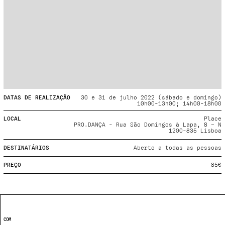
Projecto e Equipa
Apoiar
ente — apoia o Coffeepaste e ajuda-nos a chegar mais longe.
Mantém viva a cultura independent
Estatuto Editorial
Ficha Técnica
Política de privacidade
Contactar
Política de privacidade - App
Coffeelabs Cursos curtos
DATAS DE REALIZAÇÃO
30 e 31 de julho 2022 (sábado e domingo)
10h00-13h00; 14h00-18h00
LOCAL
Place
PRO.DANÇA - Rua São Domingos à Lapa, 8 – N
1200-835 Lisboa
DESTINATÁRIOS
Aberto a todas as pessoas
PREÇO
85€
COM