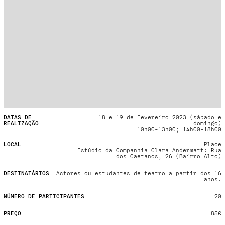
Projecto e Equipa
Apoiar
ente — apoia o Coffeepaste e ajuda-nos a chegar mais longe.
Mantém viva a cultura independen
Estatuto Editorial
Ficha Técnica
Política de privacidade
Contactar
Política de privacidade - App
Coffeelabs Cursos curtos
DATAS DE
18 e 19 de Fevereiro 2023 (sábado e
REALIZAÇÃO
domingo)
10h00-13h00; 14h00-18h00
LOCAL
Place
Estúdio da Companhia Clara Andermatt: Rua
dos Caetanos, 26 (Bairro Alto)
DESTINATÁRIOS
Actores ou estudantes de teatro a partir dos 16
anos.
NÚMERO DE PARTICIPANTES
20
PREÇO
85€