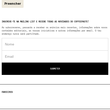
Preencher
INSCREVE-TE NA MAILING LIST E RECEBE TODAS AS NOVIDADES DO COFFEEPASTE!
Ao subscreveres, passarás a receber os anúncios mais recentes, informações sobre novos
conteúdos editoriais, as nossas iniciativas e outras informações por email. O teu
endereço nunca será partilhado.
PARCEIROS