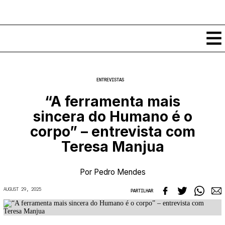
Conteúdos
ENTREVISTAS
Notícias
“A ferramenta mais
Classificados
sincera do Humano é o
Ver todos
Agenda
corpo” – entrevista com
Enviar
Espetáculos
Teresa Manjua
Crítica
Exposições
Eventos
COFFEELABS
Por
Pedro Mendes
Por Localidade
Workshops
Recursos
Locais
AUGUST 29, 2025
PARTILHAR
Cursos Curtos
Mapa
Links úteis
Formadores
Sobre
Submeter Eventos
Publicações