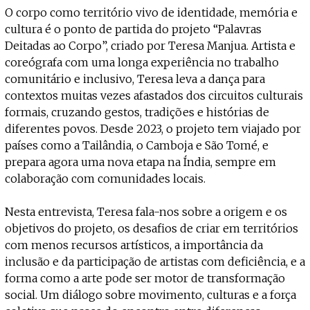
Projecto e Equipa
O corpo como território vivo de identidade, memória e
Apoiar
 apoia o Coffeepaste e ajuda-nos a chegar mais longe.
Mantém viva a cultura independente — ap
Estatuto Editorial
cultura é o ponto de partida do projeto “Palavras
Ficha Técnica
Deitadas ao Corpo”, criado por Teresa Manjua. Artista e
Política de privacidade
coreógrafa com uma longa experiência no trabalho
Contactar
comunitário e inclusivo, Teresa leva a dança para
Política de privacidade - App
contextos muitas vezes afastados dos circuitos culturais
Coffeelabs Cursos curtos
formais, cruzando gestos, tradições e histórias de
diferentes povos. Desde 2023, o projeto tem viajado por
países como a Tailândia, o Camboja e São Tomé, e
prepara agora uma nova etapa na Índia, sempre em
colaboração com comunidades locais.
Nesta entrevista, Teresa fala-nos sobre a origem e os
objetivos do projeto, os desafios de criar em territórios
com menos recursos artísticos, a importância da
inclusão e da participação de artistas com deficiência, e a
forma como a arte pode ser motor de transformação
social. Um diálogo sobre movimento, culturas e a força