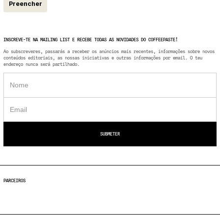
Preencher
INSCREVE-TE NA MAILING LIST E RECEBE TODAS AS NOVIDADES DO COFFEEPASTE!
Ao subscreveres, passarás a receber os anúncios mais recentes, informações sobre novos
conteúdos editoriais, as nossas iniciativas e outras informações por email. O teu
endereço nunca será partilhado.
PARCEIROS