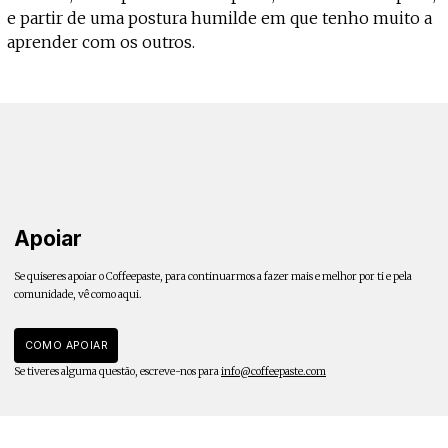
e partir de uma postura humilde em que tenho muito a
aprender com os outros.
Apoiar
Se quiseres apoiar o Coffeepaste, para continuarmos a fazer mais e melhor por ti e pela
comunidade, vê como aqui.
COMO APOIAR
Se tiveres alguma questão, escreve-nos para
info@coffeepaste.com