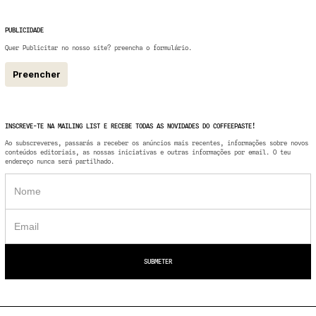
PUBLICIDADE
Quer Publicitar no nosso site? preencha o formulário.
Preencher
INSCREVE-TE NA MAILING LIST E RECEBE TODAS AS NOVIDADES DO COFFEEPASTE!
Ao subscreveres, passarás a receber os anúncios mais recentes, informações sobre novos
conteúdos editoriais, as nossas iniciativas e outras informações por email. O teu
endereço nunca será partilhado.