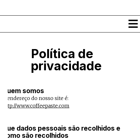
Conteúdos
Política de
Notícias
privacidade
Classificados
Ver todos
Agenda
Enviar
Espetáculos
Quem somos
Crítica
Exposições
O endereço do nosso site é:
Eventos
COFFEELABS
http://www.coffeepaste.com
Por Localidade
Workshops
Recursos
Locais
Cursos Curtos
Mapa
Links úteis
Que dados pessoais são recolhidos e
Formadores
Sobre
Submeter Eventos
como são recolhidos
Publicações