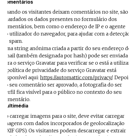
Projecto e Equipa
Comentários
Apoiar
dente — apoia o Coffeepaste e ajuda-nos a chegar mais longe.
Mantém viva a cultura independen
Estatuto Editorial
Quando os visitantes deixam comentários no site, são
Ficha Técnica
guardados os dados presentes no formulário dos
Política de privacidade
comentários, bem como o endereço de IP e o agente
Contactar
do utilizador do navegador, para ajudar com a detecção
Política de privacidade - App
de spam.
Coffeelabs Cursos curtos
Uma string anónima criada a partir do seu endereço de
email (também designada por hash) pode ser enviada
para o serviço Gravatar para verificar se o está a utilizar.
A política de privacidade do serviço Gravatar está
disponível aqui:
https://automattic.com/privacy/
. Depois
do seu comentário ser aprovado, a fotografia do ser
perfil fica visível para o público no contexto do seu
comentário.
Multimédia
Ao carregar imagens para o site, deve evitar carregar
imagens com dados incorporados de geolocalização
(EXIF GPS). Os visitantes podem descarregar e extrair