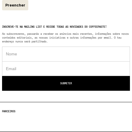
Preencher
INSCREVE-TE NA MAILING LIST E RECEBE TODAS AS NOVIDADES DO COFFEEPASTE!
Ao subscreveres, passarás a receber os anúncios mais recentes, informações sobre novos
conteúdos editoriais, as nossas iniciativas e outras informações por email. O teu
endereço nunca será partilhado.
PARCEIROS