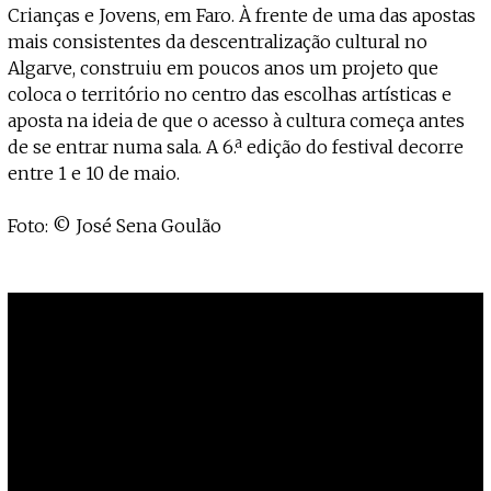
Projecto e Equipa
Crianças e Jovens, em Faro. À frente de uma das apostas
Apoiar
Mantém viva a cultura independente — apoia o Coffeepaste e ajuda-nos
Estatuto Editorial
mais consistentes da descentralização cultural no
Ficha Técnica
Algarve, construiu em poucos anos um projeto que
Política de privacidade
coloca o território no centro das escolhas artísticas e
Contactar
aposta na ideia de que o acesso à cultura começa antes
Política de privacidade - App
de se entrar numa sala. A 6.ª edição do festival decorre
Coffeelabs Cursos curtos
entre 1 e 10 de maio.
Foto: © José Sena Goulão