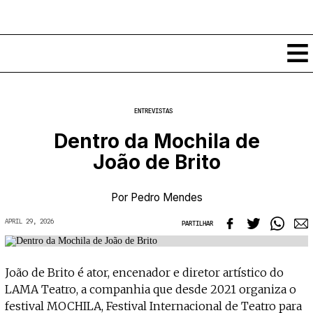
Conteúdos
ENTREVISTAS
Notícias
Dentro da Mochila de
Classificados
João de Brito
Ver todos
Agenda
Enviar
Espetáculos
Por
Pedro Mendes
Crítica
Exposições
APRIL 29, 2026
PARTILHAR
Eventos
COFFEELABS
Por Localidade
Workshops
Recursos
Locais
João de Brito é ator, encenador e diretor artístico do
Cursos Curtos
Mapa
Links úteis
LAMA Teatro, a companhia que desde 2021 organiza o
Formadores
Sobre
Submeter Eventos
Publicações
festival MOCHILA, Festival Internacional de Teatro para