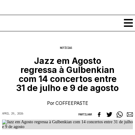
Conteúdos
NOTÍCIAS
Notícias
Jazz em Agosto
Classificados
regressa à Gulbenkian
Ver todos
Agenda
com 14 concertos entre
Enviar
Espetáculos
31 de julho e 9 de agosto
Crítica
Exposições
Eventos
COFFEELABS
Por
COFFEEPASTE
Por Localidade
Workshops
Recursos
Locais
APRIL 29, 2026
PARTILHAR
Cursos Curtos
Mapa
Links úteis
Formadores
Sobre
Submeter Eventos
Publicações