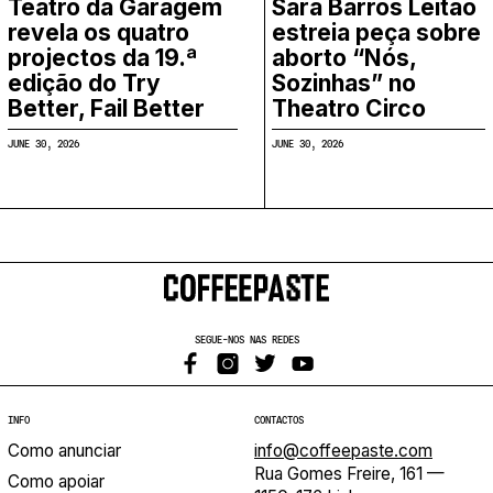
Teatro da Garagem
Sara Barros Leitão
revela os quatro
estreia peça sobre
projectos da 19.ª
aborto “Nós,
edição do Try
Sozinhas” no
Better, Fail Better
Theatro Circo
JUNE 30, 2026
JUNE 30, 2026
SEGUE-NOS NAS REDES
INFO
CONTACTOS
Como anunciar
info@coffeepaste.com
Rua Gomes Freire, 161 —
Como apoiar