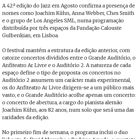
Projecto e Equipa
A 42.ª edição do Jazz em Agosto confirma a presença de
Apoiar
dente — apoia o Coffeepaste e ajuda-nos a chegar mais longe.
Mantém viva a cultura independen
Estatuto Editorial
nomes como Joachim Kühn, Anna Webber, Ches Smith
Ficha Técnica
e o grupo de Los Angeles SML, numa programação
Política de privacidade
distribuída por três espaços da Fundação Calouste
Contactar
Gulbenkian, em Lisboa.
Política de privacidade - App
Coffeelabs Cursos curtos
O festival mantém a estrutura da edição anterior, com
catorze concertos divididos entre o Grande Auditório, o
Anfiteatro Ar Livre e o Auditório 2. A natureza de cada
espaço define o tipo de proposta: os concertos no
Auditório 2 assumem um carácter mais experimental,
os do Anfiteatro Ar Livre dirigem-se a um público mais
vasto, e o Grande Auditório acolhe apenas um concerto:
o concerto de abertura, a cargo do pianista alemão
Joachim Kühn, aos 82 anos, num solo que será uma das
raridades da edição.
No primeiro fim de semana, o programa inclui o duo