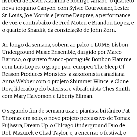
lisboeta de David Maranha e Rodrigo Amado, o quarteto
nova-iorquino Canyon, com Sylvie Courvoisier, Lester
St. Louis, Joe Morris e Jerome Deupree, a performance
de voz e contrabaixo de Fred Moten e Brandon Lopez, e
o quarteto Shardik, da constelação de John Zorn.
Ao longo da semana, sobem ao palco o LUME, Lisbon
Underground Music Ensemble, dirigido por Marco
Barroso, o quarteto franco-português Bonbon Flamme
com Luís Lopes, o grupo pan-europeu The Sleep Of
Reason Produces Monsters, a saxofonista canadiana
Anna Webber com o projeto Shimmer Wince, e Clone
Row, liderado pelo baterista e vibrafonista Ches Smith
com Mary Halvorson e Liberty Ellman.
O segundo fim de semana traz o pianista britânico Pat
Thomas em solo, o novo projeto percussivo de Tomas
Fujiwara, Dream Up, o Chicago Underground Duo de
Rob Mazurek e Chad Taylor, e, a encerrar o festival, o