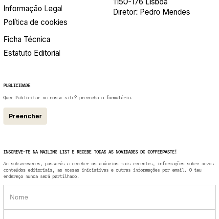
1150-176 Lisboa
Informação Legal
Diretor: Pedro Mendes
Política de cookies
Ficha Técnica
Estatuto Editorial
PUBLICIDADE
Quer Publicitar no nosso site? preencha o formulário.
Preencher
INSCREVE-TE NA MAILING LIST E RECEBE TODAS AS NOVIDADES DO COFFEEPASTE!
Ao subscreveres, passarás a receber os anúncios mais recentes, informações sobre novos
conteúdos editoriais, as nossas iniciativas e outras informações por email. O teu
endereço nunca será partilhado.