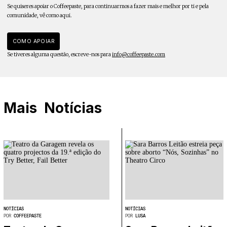
Se quiseres apoiar o Coffeepaste, para continuarmos a fazer mais e melhor por ti e pela
comunidade, vê como aqui.
COMO APOIAR
Se tiveres alguma questão, escreve-nos para
info@coffeepaste.com
Mais
Notícias
NOTÍCIAS
NOTÍCIAS
POR
COFFEEPASTE
POR
LUSA