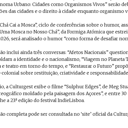
enoma Urbano: Cidades como Organismos Vivos” serão deb
es das cidades e o direito à cidade enquanto organismo vi
há Cai a Mosca”, ciclo de conferências sobre o humor, as
“Uma Mosca no Nosso Chá”, da Formiga Atómica que estre
026, será analisado o humor “como forma de desafiar norm
o inclui ainda três conversas: “Afetos Nacionais” questi
dam a identidade e o nacionalismo, “Viagem no Planeta
a e teatro em torno do tempo, e “Restaurar o Futuro” pro
-colonial sobre restituição, criatividade e responsabilidade
o, a Culturgest exibe o filme “Sulphur Edges”, de Meg Stu
eográfico moldado pela paisagem dos Açores”, e entre 30 d
e a 23.ª edição do festival IndieLisboa.
o completa pode ser consultada no ‘site’ oficial da Cultur