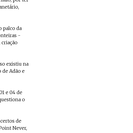
anetário,
o palco da
onteiras -
 criação
so existiu na
o de Adão e
01 e 04 de
questiona o
ncertos de
Point Never,