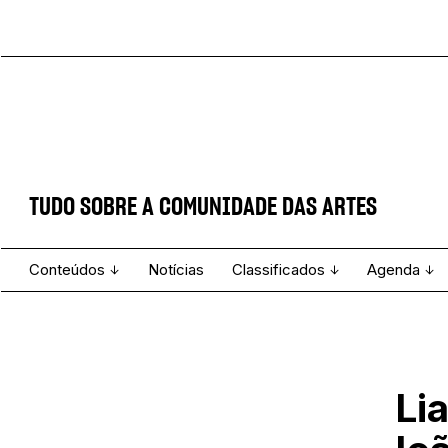
TUDO SOBRE A COMUNIDADE DAS ARTES
Conteúdos
Notícias
Classificados
Agenda
Projecto e Equipa
Estatuto Editorial
Ver todos
Ficha Técnica
Enviar
Espetáculo
Li