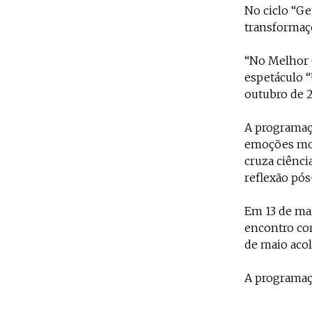
No ciclo “G
transformaçõ
“No Melhor C
espetáculo 
outubro de 2
A programaçã
emoções mol
cruza ciênci
reflexão pós
Em 13 de mai
encontro cor
de maio acolh
A programaçã