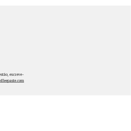
estão, escreve-
offeepaste.com