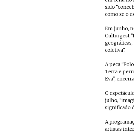
sido “conceb
como se o es
Em junho, no
Culturgest “
geográficas, 
coletiva”.
A peça “Polo
Terra e perm
Eva”, encerr
O espetáculo
julho, “imag
significado 
A programaçã
artistas int