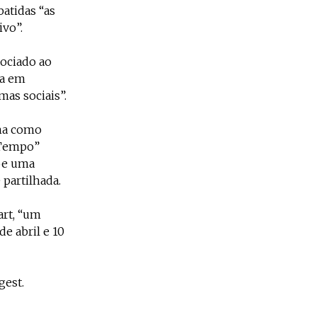
atidas “as
vo”.
sociado ao
ia em
as sociais”.
ona como
 Tempo”
põe uma
 partilhada.
art, “um
e abril e 10
gest.