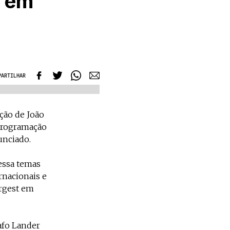
t em
PARTILHAR
ção de João
programação
unciado.
essa temas
rnacionais e
urgest em
afo Lander