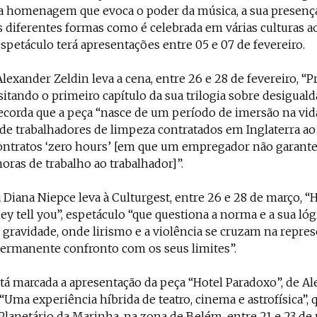
ma homenagem que evoca o poder da música, a sua presenç
s diferentes formas como é celebrada em várias culturas a
 espetáculo terá apresentações entre 05 e 07 de fevereiro.
Alexander Zeldin leva a cena, entre 26 e 28 de fevereiro, “P
isitando o primeiro capítulo da sua trilogia sobre desiguald
ecorda que a peça “nasce de um período de imersão na vid
 de trabalhadores de limpeza contratados em Inglaterra ao
ntratos ‘zero hours’ [em que um empregador não garan
ras de trabalho ao trabalhador]”.
 Diana Niepce leva à Culturgest, entre 26 e 28 de março, 
ey tell you”, espetáculo “que questiona a norma e a sua lóg
 gravidade, onde lirismo e a violência se cruzam na repre
ermanente confronto com os seus limites”.
tá marcada a apresentação da peça “Hotel Paradoxo”, de Ale
“Uma experiência híbrida de teatro, cinema e astrofísica”, 
lanetário da Marinha, na zona de Belém, entre 21 e 23 de 