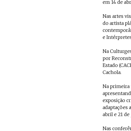
em 14 de abri
Nas artes vi
do artista pl
contemporân
e Intérpretes
Na Culturges
por Reconstr
Estado (CACE
Cachola.
Na primeira 
apresentand
exposição cr
adaptações a
abril e 21 de
Nas conferên