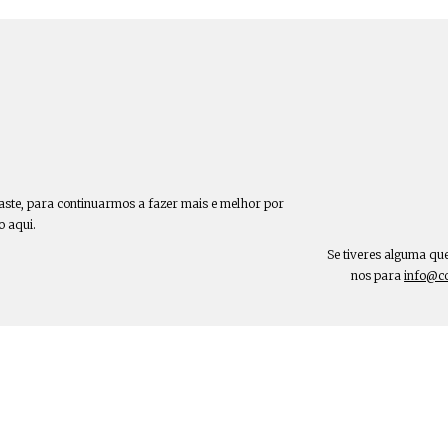
aste, para continuarmos a fazer mais e melhor por
o aqui.
Se tiveres alguma qu
nos para
info@c