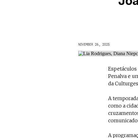
Joã
NOVEMBER 26, 2025
Espetáculos 
Penalva e u
da Culturges
A temporada 
como a cidad
cruzamentos 
comunicado
A programaç