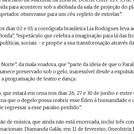
ida para acontecer sob a abóbada da sala de projeção do pl
petador observasse para um céu repleto de estrelas”.
s dias 02 e 03, a coreógrafa brasileira Lia Rodrigues leva a
Borda”, “espetáculo que celebra a imaginação para lá das fr
políticas, sociais - e propõe a sua transformação através da
 Norte”, da mala voadora, que “parte da ideia de que o Paraí
anece preservado sob o gelo, inacessível desde a expulsã
a a programação de teatro e dança.
, que estará em cena nos dias 26, 27 e 30 de junho e entre 
ina que o degelo possa reabrir esse Éden à humanidade e 
de regressar a esse paraíso perdido”.
o de música, que ainda não está encerrada, inclui três co
ernacionais: Diamanda Galás, em 11 de fevereiro, Oneohtrix 