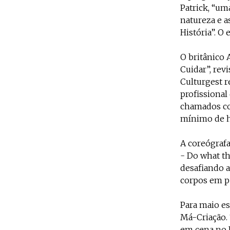
Patrick, “u
natureza e a
História”. O
O britânico 
Cuidar”, rev
Culturgest r
profissional
chamados co
mínimo de ho
A coreógrafa
- Do what th
desafiando a
corpos em p
Para maio es
Má-Criação. 
em cena no P