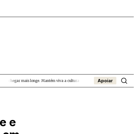
Apoiar
a chegar mais longe.
Mantém viva a cultura independente — apoia o Coffeepaste
- App
apa
Coffeelabs Cursos curtos
SUBMETER EVENTOS
e e