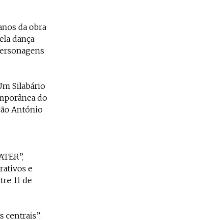
 anos da obra
pela dança
Personagens
Um Silabário
emporânea do
ção António
ATER”,
rativos e
tre 11 de
 centrais”.