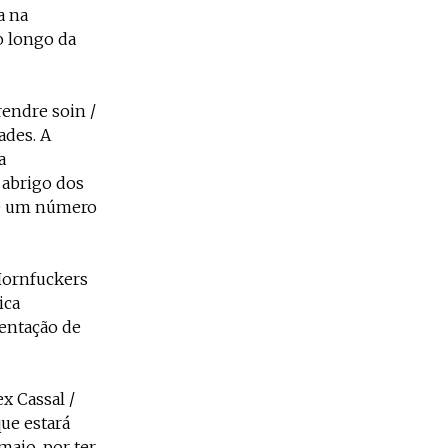
a na
o longo da
rendre soin /
ades. A
a
 abrigo dos
te um número
“Hornfuckers
ica
sentação de
x Cassal /
que estará
maio, por ter