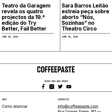
Teatro da Garagem
Sara Barros Leitão
revela os quatro
estreia peça sobre
projectos da 19.ª
aborto “Nós,
edição do Try
Sozinhas” no
Better, Fail Better
Theatro Circo
JUNE 30, 2026
JUNE 30, 2026
SEGUE-NOS NAS REDES
INFO
CONTACTOS
Como anunciar
info@coffeepaste.com
Rua Gomes Freire, 161 —