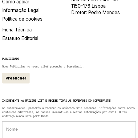
Como apoiar
1150-176 Lisboa
Informação Legal
Diretor: Pedro Mendes
Política de cookies
Ficha Técnica
Estatuto Editorial
PUBLICIDADE
Quer Publicitar no nosso site? preencha o formulário.
Preencher
INSCREVE-TE NA MAILING LIST E RECEBE TODAS AS NOVIDADES DO COFFEEPASTE!
Ao subscreveres, passarás a receber os anúncios mais recentes, informações sobre novos
conteúdos editoriais, as nossas iniciativas e outras informações por email. O teu
endereço nunca será partilhado.