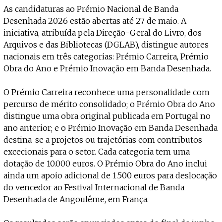
Projecto e Equipa
As candidaturas ao Prémio Nacional de Banda
Apoiar
dente — apoia o Coffeepaste e ajuda-nos a chegar mais longe.
Mantém viva a cultura independen
Estatuto Editorial
Desenhada 2026 estão abertas até 27 de maio. A
Ficha Técnica
iniciativa, atribuída pela Direção-Geral do Livro, dos
Política de privacidade
Arquivos e das Bibliotecas (DGLAB), distingue autores
Contactar
nacionais em três categorias: Prémio Carreira, Prémio
Política de privacidade - App
Obra do Ano e Prémio Inovação em Banda Desenhada.
Coffeelabs Cursos curtos
O Prémio Carreira reconhece uma personalidade com
percurso de mérito consolidado; o Prémio Obra do Ano
distingue uma obra original publicada em Portugal no
ano anterior; e o Prémio Inovação em Banda Desenhada
destina-se a projetos ou trajetórias com contributos
excecionais para o setor. Cada categoria tem uma
dotação de 10.000 euros. O Prémio Obra do Ano inclui
ainda um apoio adicional de 1.500 euros para deslocação
do vencedor ao Festival Internacional de Banda
Desenhada de Angoulême, em França.