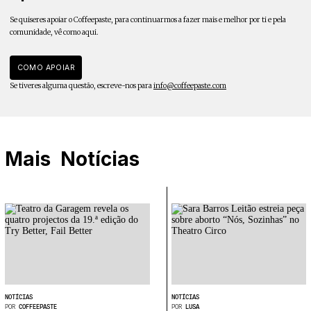
Se quiseres apoiar o Coffeepaste, para continuarmos a fazer mais e melhor por ti e pela
comunidade, vê como aqui.
COMO APOIAR
Se tiveres alguma questão, escreve-nos para
info@coffeepaste.com
Mais
Notícias
NOTÍCIAS
NOTÍCIAS
POR
COFFEEPASTE
POR
LUSA