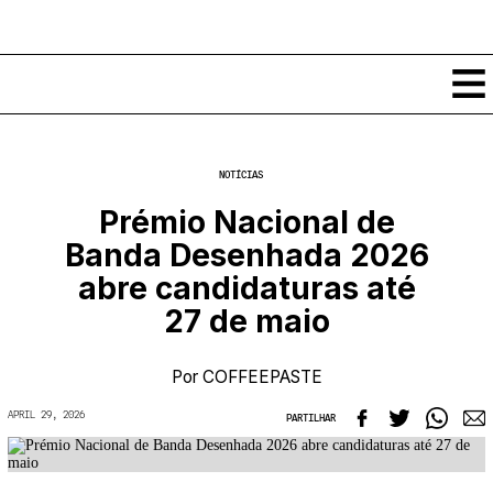
Conteúdos
NOTÍCIAS
Notícias
Prémio Nacional de
Classificados
Banda Desenhada 2026
Ver todos
Agenda
abre candidaturas até
Enviar
Espetáculos
27 de maio
Crítica
Exposições
Eventos
COFFEELABS
Por
COFFEEPASTE
Por Localidade
Workshops
Recursos
Locais
APRIL 29, 2026
PARTILHAR
Cursos Curtos
Mapa
Links úteis
Formadores
Sobre
Submeter Eventos
Publicações