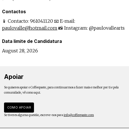
Contactos
📱 Contacto: 961041120 📧 E-mail:
paulovalle@hotmail.com
📸 Instagram: @paulovallearts
Data limite de Candidatura
August 28, 2026
Apoiar
Se quiseres apoiar o Coffeepaste, para continuarmos a fazer mais e melhor por ti e pela
comunidade, vê como aqui.
COMO APOIAR
Se tiveres alguma questão, escreve-nos para
info@coffeepaste.com