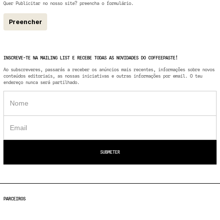
Quer Publicitar no nosso site? preencha o formulário.
Preencher
INSCREVE-TE NA MAILING LIST E RECEBE TODAS AS NOVIDADES DO COFFEEPASTE!
Ao subscreveres, passarás a receber os anúncios mais recentes, informações sobre novos
conteúdos editoriais, as nossas iniciativas e outras informações por email. O teu
endereço nunca será partilhado.
PARCEIROS