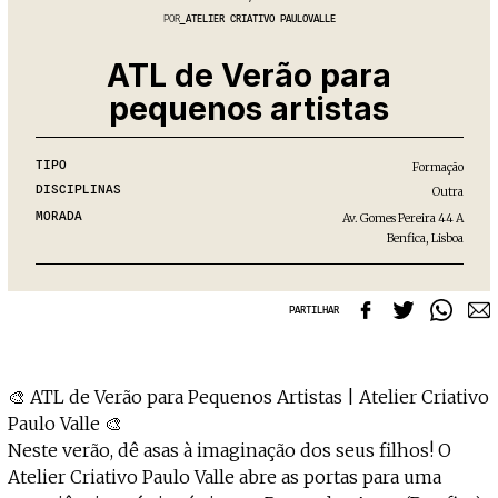
Projecto e Equipa
Apoiar
POR
ATELIER CRIATIVO PAULOVALLE
nte — apoia o Coffeepaste e ajuda-nos a chegar mais longe.
Mantém viva a cultura independente
Estatuto Editorial
Ficha Técnica
ATL de Verão para
Política de privacidade
pequenos artistas
Contactar
Política de privacidade - App
Coffeelabs Cursos curtos
TIPO
Formação
DISCIPLINAS
Outra
MORADA
Av. Gomes Pereira 44 A
Benfica, Lisboa
PARTILHAR
🎨 ATL de Verão para Pequenos Artistas | Atelier Criativo
Paulo Valle 🎨
Neste verão, dê asas à imaginação dos seus filhos! O
Atelier Criativo Paulo Valle abre as portas para uma