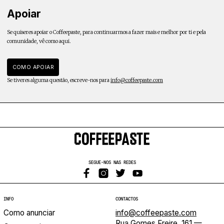
Apoiar
Se quiseres apoiar o Coffeepaste, para continuarmos a fazer mais e melhor por ti e pela
comunidade, vê como aqui.
COMO APOIAR
Se tiveres alguma questão, escreve-nos para
info@coffeepaste.com
SEGUE-NOS NAS REDES
INFO
CONTACTOS
Como anunciar
info@coffeepaste.com
Rua Gomes Freire, 161 —