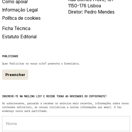
Como apoiar
1150-176 Lisboa
Informação Legal
Diretor: Pedro Mendes
Política de cookies
Ficha Técnica
Estatuto Editorial
PUBLICIDADE
Quer Publicitar no nosso site? preencha o formulário.
Preencher
INSCREVE-TE NA MAILING LIST E RECEBE TODAS AS NOVIDADES DO COFFEEPASTE!
Ao subscreveres, passarás a receber os anúncios mais recentes, informações sobre novos
conteúdos editoriais, as nossas iniciativas e outras informações por email. O teu
endereço nunca será partilhado.