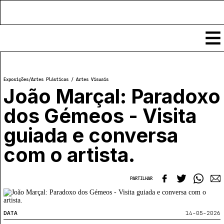
Conteúdos
Exposições
/
Artes Plásticas / Artes Visuais
Notícias
João Marçal: Paradoxo
Classificados
dos Gémeos - Visita
Ver todos
Agenda
guiada e conversa
Enviar
Espetáculos
Crítica
com o artista.
Exposições
Eventos
COFFEELABS
Por Localidade
PARTILHAR
Workshops
Recursos
Locais
Cursos Curtos
Mapa
Links úteis
Formadores
Sobre
Submeter Eventos
DATA
14-05-2026
Publicações