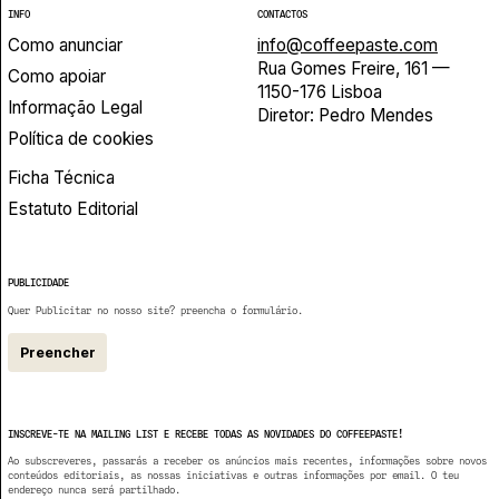
INFO
CONTACTOS
Como anunciar
info@coffeepaste.com
Rua Gomes Freire, 161 —
Como apoiar
1150-176 Lisboa
Informação Legal
Diretor: Pedro Mendes
Política de cookies
Ficha Técnica
Estatuto Editorial
PUBLICIDADE
Quer Publicitar no nosso site? preencha o formulário.
Preencher
INSCREVE-TE NA MAILING LIST E RECEBE TODAS AS NOVIDADES DO COFFEEPASTE!
Ao subscreveres, passarás a receber os anúncios mais recentes, informações sobre novos
conteúdos editoriais, as nossas iniciativas e outras informações por email. O teu
endereço nunca será partilhado.