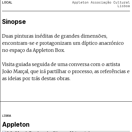
Projecto e Equipa
LOCAL
Appleton Associação Cultural
Apoiar
nte — apoia o Coffeepaste e ajuda-nos a chegar mais longe.
Mantém viva a cultura independente
Lisboa
Estatuto Editorial
Ficha Técnica
Sinopse
Política de privacidade
Contactar
Duas pinturas inéditas de grandes dimensões,
Política de privacidade - App
encontram-se e protagonizam um díptico anacrónico
Coffeelabs Cursos curtos
no espaço da Appleton Box.
Visita guiada seguida de uma conversa com o artista
João Marçal, que irá partilhar o processo, as referências e
as ideias por trás destas obras.
LISBOA
Appleton