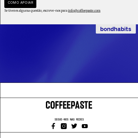
suportar os artistas, as equipas, e finalmente a produção
COMO APOIAR
e materialização das obras de arte que ali são
Se tiveres alguma questão, escreve-nos para
info@coffeepaste.com
apresentadas.
SEGUE-NOS NAS REDES