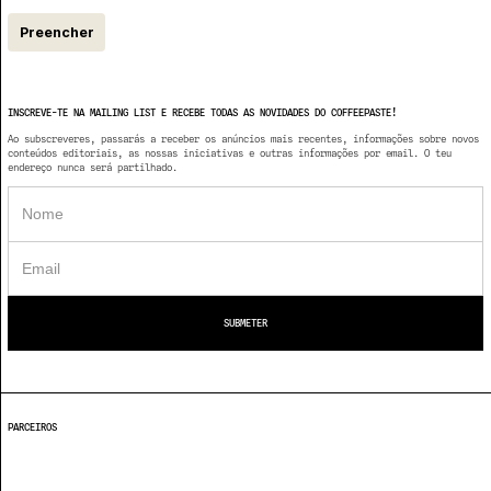
Preencher
INSCREVE-TE NA MAILING LIST E RECEBE TODAS AS NOVIDADES DO COFFEEPASTE!
Ao subscreveres, passarás a receber os anúncios mais recentes, informações sobre novos
conteúdos editoriais, as nossas iniciativas e outras informações por email. O teu
endereço nunca será partilhado.
PARCEIROS