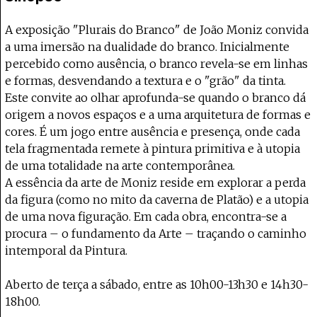
Projecto e Equipa
Apoiar
 — apoia o Coffeepaste e ajuda-nos a chegar mais longe.
Mantém viva a cultura independente — 
Estatuto Editorial
A exposição "Plurais do Branco" de João Moniz convida
Ficha Técnica
a uma imersão na dualidade do branco. Inicialmente
Política de privacidade
percebido como ausência, o branco revela-se em linhas
Contactar
e formas, desvendando a textura e o "grão" da tinta.
Política de privacidade - App
Este convite ao olhar aprofunda-se quando o branco dá
Coffeelabs Cursos curtos
origem a novos espaços e a uma arquitetura de formas e
cores. É um jogo entre ausência e presença, onde cada
tela fragmentada remete à pintura primitiva e à utopia
de uma totalidade na arte contemporânea.
A essência da arte de Moniz reside em explorar a perda
da figura (como no mito da caverna de Platão) e a utopia
de uma nova figuração. Em cada obra, encontra-se a
procura – o fundamento da Arte – traçando o caminho
intemporal da Pintura.
Aberto de terça a sábado, entre as 10h00-13h30 e 14h30-
18h00.