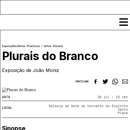
Conteúdos
Exposições
/
Artes Plásticas / Artes Visuais
Notícias
Plurais do Branco
Classificados
Ver todos
Exposição de João Moniz
Agenda
Enviar
Espetáculos
PARTILHAR
Crítica
Exposições
Eventos
COFFEELABS
DATA
26 jul - 13 set
Por Localidade
Workshops
Galeria de Arte do Convento do Espírito
LOCAL
Recursos
Locais
Santo
Cursos Curtos
Place
Mapa
Links úteis
Formadores
Sobre
Submeter Eventos
Publicações
Sinopse