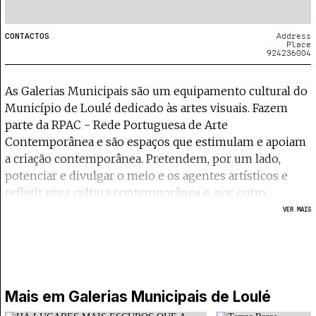
CONTACTOS
Address
Place
924236004
As Galerias Municipais são um equipamento cultural do
Município de Loulé dedicado às artes visuais. Fazem
parte da RPAC - Rede Portuguesa de Arte
Contemporânea e são espaços que estimulam e apoiam
a criação contemporânea. Pretendem, por um lado,
potenciar e divulgar o meio e os agentes artísticos e
refletir uma cultura contemporânea e, por outro,
promover o trabalho e uma relação de proximidade e
VER MAIS
integradora com a comunidade artística local, regional e
nacional.
As Galerias Municipais são compostas por três Galerias:
Galeria de Arte do Convento do Espírito Santo, Galeria
de Arte da Praça do Mar (Quarteira) e Convento de Santo
Mais em
Galerias Municipais de Loulé
António.