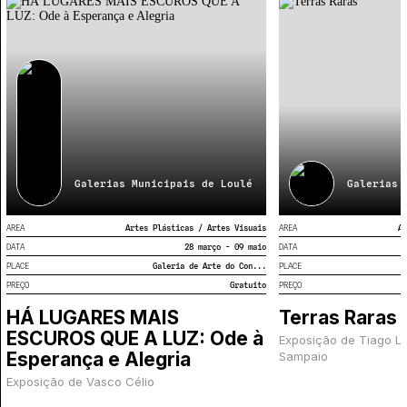
Galerias Municipais de Loulé
Galerias 
AREA
Artes Plásticas / Artes Visuais
AREA
Ar
DATA
28 março - 09 maio
DATA
PLACE
Galeria de Arte do Con...
PLACE
PREÇO
Gratuito
PREÇO
HÁ LUGARES MAIS
Terras Raras
ESCUROS QUE A LUZ: Ode à
Exposição de Tiago L
Esperança e Alegria
Sampaio
Exposição de Vasco Célio