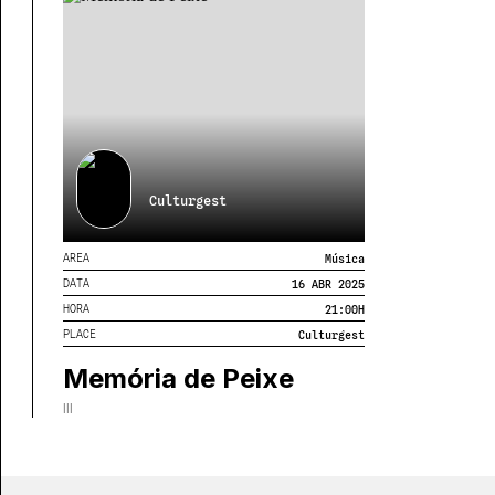
Culturgest
AREA
Música
DATA
16 ABR 2025
HORA
21:00
H
PLACE
Culturgest
Memória de Peixe
III