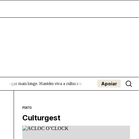
Apoiar
 chegar mais longe.
Mantém viva a cultura independente — apoia o Coffeepaste 
- App
apa
Coffeelabs Cursos curtos
SUBMETER EVENTOS
PORTO
Culturgest