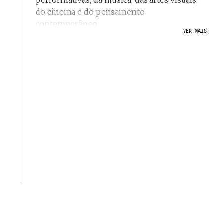
performativas, da música, das artes visuais,
do cinema e do pensamento
contemporâneo.
VER MAIS
Dirige-se a um público alargado – incluindo
o público escolar, as crianças e os jovens –
convidando-o a usufruir de uma
programação nacional e internacional de
qualidade e a participar em atividades
culturais atraentes e enriquecedores.
Culturgest
Fundação Caixa
Geral de Depósitos
Email
culturgest@cgd.pt