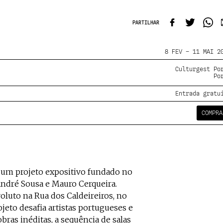
PARTILHAR
8 FEV – 11 MAI 2
Culturgest Po
Po
Entrada gratu
COMPRA
 um projeto expositivo fundado no
 André Sousa e Mauro Cerqueira.
uto na Rua dos Caldeireiros, no
ojeto desafia artistas portugueses e
ras inéditas, a sequência de salas