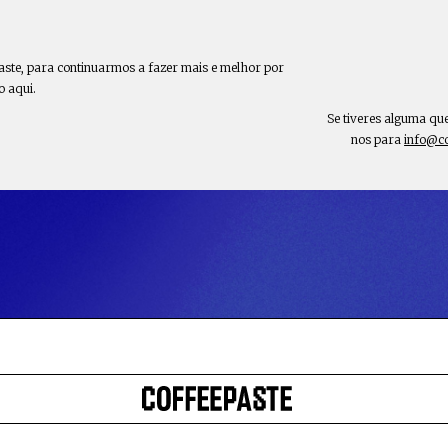
aste, para continuarmos a fazer mais e melhor por
o aqui.
Se tiveres alguma qu
nos para
info@c