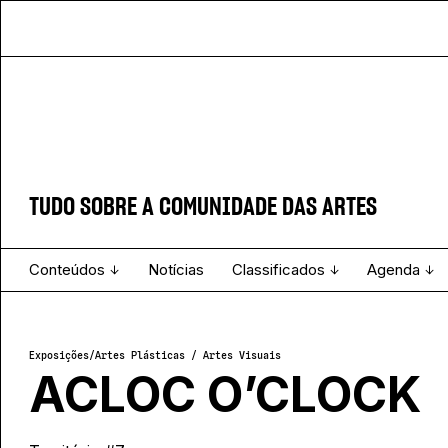
TUDO SOBRE A COMUNIDADE DAS ARTES
Conteúdos
Notícias
Classificados
Agenda
Projecto e Equipa
Estatuto Editorial
Ver todos
Ficha Técnica
Enviar
Espetáculo
Exposições
/
Artes Plásticas / Artes Visuais
ACLOC O’CLOCK