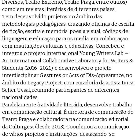
Projecto e Equipa
Diversos, Teatro Extremo, Teatro Praga, entre outros)
Apoiar
ente — apoia o Coffeepaste e ajuda-nos a chegar mais longe.
Mantém viva a cultura independent
Estatuto Editorial
como em revistas literárias de diferentes países.
Ficha Técnica
Tem desenvolvido projetos no âmbito das
Política de privacidade
metodologias pedagógicas, cruzando oficinas de escrita
Contactar
de ficção, escrita e memória, poesia visual, códigos de
Política de privacidade - App
linguagem e educação para os media, em colaboração
Coffeelabs Cursos curtos
com instituições culturais e educativas. Concebeu e
integrou o projeto internacional Young Writers Lab –
An International Collaborative Laboratory for Writers &
Students (2016–2021), e desenvolveu o projeto
interdisciplinar Gestures or Acts of Dis-Appearance, no
âmbito do Legacy Project, com curadoria da artista turca
Seher Uysal, reunindo participantes de diferentes
nacionalidades.
Paralelamente à atividade literária, desenvolve trabalho
em comunicação cultural. É diretora de comunicação do
Teatro Praga e colaboradora na comunicação editorial
da Culturgest (desde 2023). Coordenou a comunicação
de vários projetos e instituições, destacando-se: