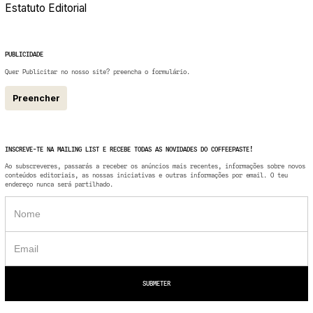
Estatuto Editorial
PUBLICIDADE
Quer Publicitar no nosso site? preencha o formulário.
Preencher
INSCREVE-TE NA MAILING LIST E RECEBE TODAS AS NOVIDADES DO COFFEEPASTE!
Ao subscreveres, passarás a receber os anúncios mais recentes, informações sobre novos
conteúdos editoriais, as nossas iniciativas e outras informações por email. O teu
endereço nunca será partilhado.