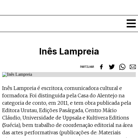
Conteúdos
Inês Lampreia
Notícias
Classificados
PARTILHAR
Ver todos
Agenda
Enviar
Espetáculos
Inês Lampreia é escritora, comunicadora cultural e
Crítica
Exposições
formadora. Foi distinguida pela Casa do Alentejo na
Eventos
COFFEELABS
categoria de conto, em 2011, e tem obra publicada pela
Por Localidade
Editora Urutau, Edições Pasárgada, Centro Mário
Workshops
Recursos
Locais
Cláudio, Universidade de Uppsala e Kultivera Editions
Cursos Curtos
Mapa
(Suécia), bem trabalho de coordenação editorial na área
Links úteis
Formadores
Sobre
Submeter Eventos
das artes performativas (publicações de: Materiais
Publicações