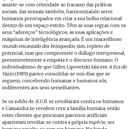
assiste-se com celeridade ao fracasso das práticas
sociais, das sexuais também, harmonizando seres
humanos preocupados em criar a sua bolha relacional
dentro de um espaço estrito. Têm as suas regras com os
seus “adereços” tecnológicos, as suas aplicações e
máquinas de inteligência avançada. É um maravilhoso
mundo encantado dos brinquedos
, sim, repleto de
potencial, mas que compromete o diálogo interpessoal,
presumivelmente a empatia e o discurso humano. O
individualismo de que Gilles Lipovetski fala em
A Era do
Vazio
(1989) parece consolidar-se nos dias que se
seguem, concebendo humanas e humanos sós,
indiferentes aos seus semelhantes.
Se os robôs de
R.U.R.
se revoltaram contra os humanos
e Cassandra se revoltou com a família humana, então
estes clientes que procuram parceiros artificiais
aparentam revoltar-se contra a própria espécie, ser
humano revolta-se com ser humano. No fundo,