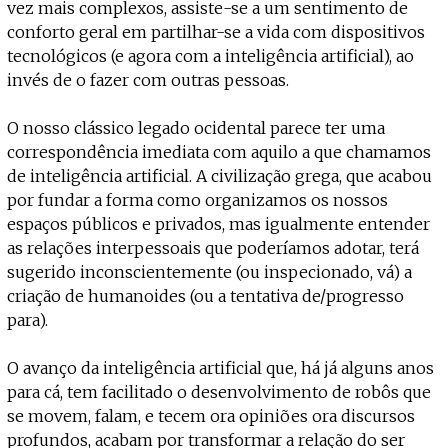
Projecto e Equipa
vez mais complexos, assiste-se a um sentimento de
Apoiar
te — apoia o Coffeepaste e ajuda-nos a chegar mais longe.
Mantém viva a cultura independente 
Estatuto Editorial
conforto geral em partilhar-se a vida com dispositivos
Ficha Técnica
tecnológicos (e agora com a inteligência artificial), ao
Política de privacidade
invés de o fazer com outras pessoas.
Contactar
Política de privacidade - App
O nosso clássico legado ocidental parece ter uma
Coffeelabs Cursos curtos
correspondência imediata com aquilo a que chamamos
de inteligência artificial. A civilização grega, que acabou
por fundar a forma como organizamos os nossos
espaços públicos e privados, mas igualmente entender
as relações interpessoais que poderíamos adotar, terá
sugerido inconscientemente (ou inspecionado, vá) a
criação de humanoides (ou a tentativa de/progresso
para).
O avanço da inteligência artificial que, há já alguns anos
para cá, tem facilitado o desenvolvimento de robôs que
se movem, falam, e tecem ora opiniões ora discursos
profundos, acabam por transformar a relação do ser