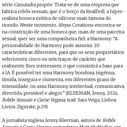
série
Cassandra
propõe. Trata-se de uma empresa que
fabrica robôs sexuais, que é o berço da RealDoll, a híper-
realista boneca erótica de silicone mais famosa do
mundo. Neste momento, Abyss Creations encontra-se
na construção de uma boneca que, mais de uma parceira
sexual, quer ser uma companheira fiel: a Harmony: “A
personalidade de Harmony pode assumir 20
características diferentes, para que os seus proprietários
selecionem cinco ou seis traços de carácter que
realmente lhes interessem, o que consistirá a base para
a IA. É possível ter uma Harmony bondosa, ingénua,
tímida, insegura e ciumenta, em diferentes graus de
intensidade, ou uma Harmony intelectual, comunicativa,
divertida, prestável e alegre.” (KLEEMAN, Jenny, 2024,
Robôs Sexuais e Carne Vegana
, trad. Sara Veiga, Lisboa:
Livros Zigurate, p.29).
A jornalista inglesa Jenny Kleeman, autora de
Robôs
Sexuais e Carne Vegana
, entrevistou Matt McMuller, um