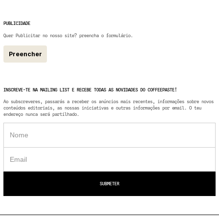
PUBLICIDADE
Quer Publicitar no nosso site? preencha o formulário.
Preencher
INSCREVE-TE NA MAILING LIST E RECEBE TODAS AS NOVIDADES DO COFFEEPASTE!
Ao subscreveres, passarás a receber os anúncios mais recentes, informações sobre novos
conteúdos editoriais, as nossas iniciativas e outras informações por email. O teu
endereço nunca será partilhado.