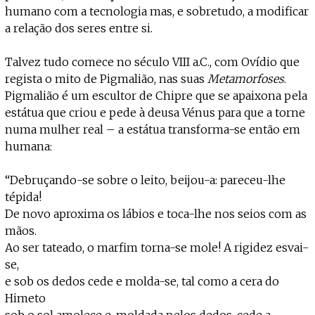
humano com a tecnologia mas, e sobretudo, a modificar
a relação dos seres entre si.
Talvez tudo comece no século VIII a.C., com Ovídio que
regista o mito de Pigmalião, nas suas
Metamorfoses
.
Pigmalião é um escultor de Chipre que se apaixona pela
estátua que criou e pede à deusa Vénus para que a torne
numa mulher real – a estátua transforma-se então em
humana:
“Debruçando-se sobre o leito, beijou-a: pareceu-lhe
tépida!
De novo aproxima os lábios e toca-lhe nos seios com as
mãos.
Ao ser tateado, o marfim torna-se mole! A rigidez esvai-
se,
e sob os dedos cede e molda-se, tal como a cera do
Himeto
sob o sol amolece e, moldada pelos dedos, cede a