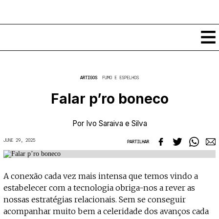
Conteúdos
ARTIGOS
FUMO E ESPELHOS
Notícias
Falar p’ro boneco
Classificados
Ver todos
Agenda
Por
Ivo Saraiva e Silva
Enviar
Espetáculos
JUNE 29, 2025
Crítica
PARTILHAR
Exposições
Eventos
COFFEELABS
Por Localidade
A conexão cada vez mais intensa que temos vindo a
Workshops
Recursos
Locais
estabelecer com a tecnologia obriga-nos a rever as
Cursos Curtos
Mapa
Links úteis
nossas estratégias relacionais. Sem se conseguir
Formadores
Sobre
Submeter Eventos
acompanhar muito bem a celeridade dos avanços cada
Publicações