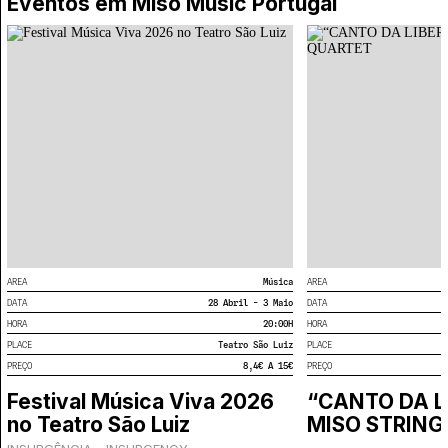
Eventos em
Miso Music Portugal
AREA
Música
AREA
DATA
28 Abril - 3 Maio
DATA
HORA
20:00
H
HORA
PLACE
Teatro São Luiz
PLACE
PREÇO
8,4€ A 15€
PREÇO
Festival Música Viva 2026
“CANTO DA L
no Teatro São Luiz
MISO STRING