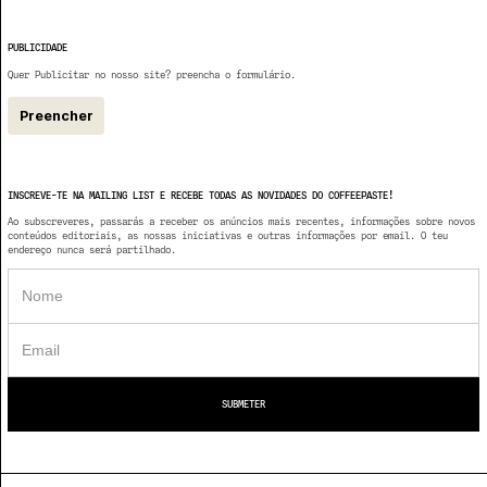
PUBLICIDADE
Quer Publicitar no nosso site? preencha o formulário.
Preencher
INSCREVE-TE NA MAILING LIST E RECEBE TODAS AS NOVIDADES DO COFFEEPASTE!
Ao subscreveres, passarás a receber os anúncios mais recentes, informações sobre novos
conteúdos editoriais, as nossas iniciativas e outras informações por email. O teu
endereço nunca será partilhado.