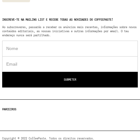
INSCREVE-TE NA MAILING LIST E RECEBE TODAS AS NOVIDADES DO COFFEEPASTE!
Ao subscreveres, passarás a receber os anúncios mais recentes, informações sobre novos
conteúdos editoriais, as nossas iniciativas e outras informações por email. O teu
endereço nunca será partilhado.
PARCEIROS
Copyright © 2022 CoffeePaste. Todos os direitos reservados.