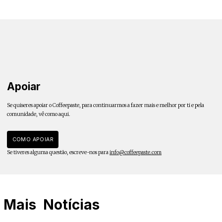
Apoiar
Se quiseres apoiar o Coffeepaste, para continuarmos a fazer mais e melhor por ti e pela
comunidade, vê como aqui.
COMO APOIAR
Se tiveres alguma questão, escreve-nos para
info@coffeepaste.com
Mais
Notícias