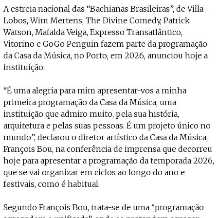
Projecto e Equipa
A estreia nacional das “Bachianas Brasileiras”, de Villa-
Apoiar
ente — apoia o Coffeepaste e ajuda-nos a chegar mais longe.
Mantém viva a cultura independent
Estatuto Editorial
Lobos, Wim Mertens, The Divine Comedy, Patrick
Ficha Técnica
Watson, Mafalda Veiga, Expresso Transatlântico,
Política de privacidade
Vitorino e GoGo Penguin fazem parte da programação
Contactar
da Casa da Música, no Porto, em 2026, anunciou hoje a
Política de privacidade - App
instituição.
Coffeelabs Cursos curtos
“É uma alegria para mim apresentar-vos a minha
primeira programação da Casa da Música, uma
instituição que admiro muito, pela sua história,
arquitetura e pelas suas pessoas. É um projeto único no
mundo”, declarou o diretor artístico da Casa da Música,
François Bou, na conferência de imprensa que decorreu
hoje para apresentar a programação da temporada 2026,
que se vai organizar em ciclos ao longo do ano e
festivais, como é habitual.
Segundo François Bou, trata-se de uma “programação