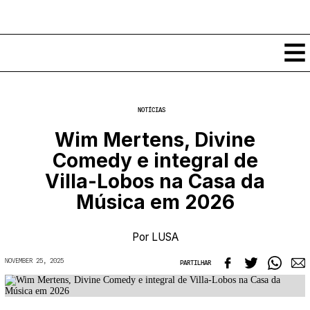
Conteúdos
NOTÍCIAS
Notícias
Wim Mertens, Divine
Classificados
Comedy e integral de
Ver todos
Agenda
Villa-Lobos na Casa da
Enviar
Espetáculos
Música em 2026
Crítica
Exposições
Eventos
COFFEELABS
Por
LUSA
Por Localidade
Workshops
Recursos
Locais
NOVEMBER 25, 2025
PARTILHAR
Cursos Curtos
Mapa
Links úteis
Formadores
Sobre
Submeter Eventos
Publicações