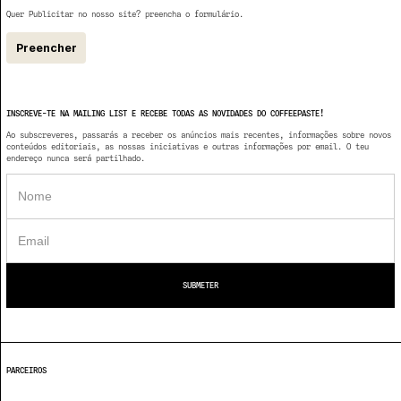
Quer Publicitar no nosso site? preencha o formulário.
Preencher
INSCREVE-TE NA MAILING LIST E RECEBE TODAS AS NOVIDADES DO COFFEEPASTE!
Ao subscreveres, passarás a receber os anúncios mais recentes, informações sobre novos
conteúdos editoriais, as nossas iniciativas e outras informações por email. O teu
endereço nunca será partilhado.
PARCEIROS