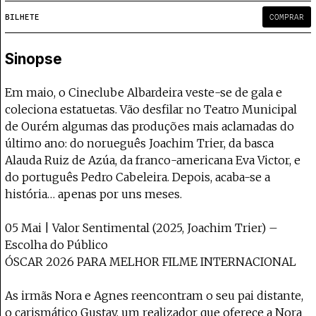
Projecto e Equipa
Apoiar
e — apoia o Coffeepaste e ajuda-nos a chegar mais longe.
Mantém viva a cultura independente —
Estatuto Editorial
BILHETE
COMPRAR
Ficha Técnica
Política de privacidade
Sinopse
Contactar
Política de privacidade - App
Em maio, o Cineclube Albardeira veste-se de gala e
Coffeelabs Cursos curtos
coleciona estatuetas. Vão desfilar no Teatro Municipal
de Ourém algumas das produções mais aclamadas do
último ano: do norueguês Joachim Trier, da basca
Alauda Ruiz de Azúa, da franco-americana Eva Victor, e
do português Pedro Cabeleira. Depois, acaba-se a
história… apenas por uns meses.
05 Mai | Valor Sentimental (2025, Joachim Trier) –
Escolha do Público
ÓSCAR 2026 PARA MELHOR FILME INTERNACIONAL
As irmãs Nora e Agnes reencontram o seu pai distante,
o carismático Gustav, um realizador que oferece a Nora