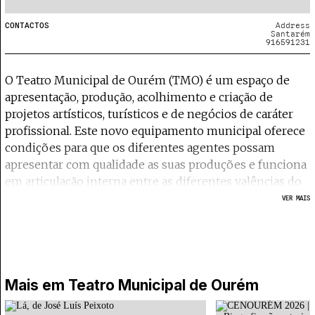
CONTACTOS
Address
Santarém
916591231
O Teatro Municipal de Ourém (TMO) é um espaço de
apresentação, produção, acolhimento e criação de
projetos artísticos, turísticos e de negócios de caráter
profissional. Este novo equipamento municipal oferece
condições para que os diferentes agentes possam
apresentar com qualidade as suas produções e funciona
em articulação interna entre as diferentes valências do
espaço e, externamente, em articulação com os demais
VER MAIS
espaços culturais de Ourém e da região centro,
consolidando a posição do concelho como uma
referência regional e nacional na área da cultura. O
Teatro Municipal de Ourém está equipado com um
Auditório de 441 lugares, uma sala de trabalho adequada
Mais em
Teatro Municipal de Ourém
para a realização de ensaios, aulas e ações de formação