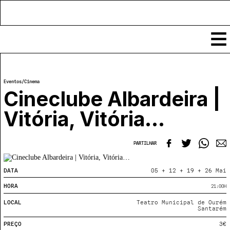
Conteúdos
Eventos
/
Cinema
Notícias
Cineclube Albardeira |
Classificados
Vitória, Vitória…
Ver todos
Agenda
Enviar
Espetáculos
PARTILHAR
Crítica
Exposições
Eventos
COFFEELABS
DATA
05 + 12 + 19 + 26 Mai
Por Localidade
Workshops
HORA
21:00
H
Recursos
Locais
Cursos Curtos
LOCAL
Teatro Municipal de Ourém
Mapa
Links úteis
Santarém
Formadores
Sobre
Submeter Eventos
Publicações
PREÇO
3€