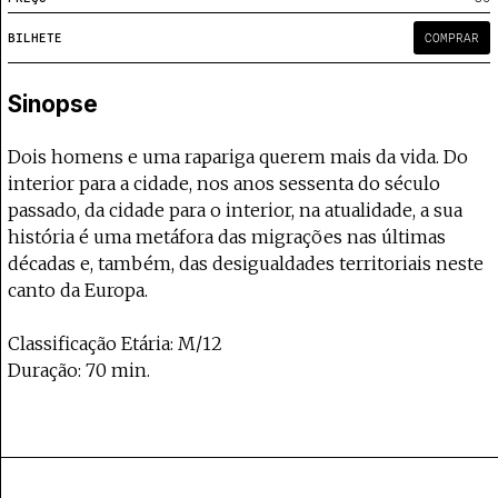
Projecto e Equipa
Apoiar
te — apoia o Coffeepaste e ajuda-nos a chegar mais longe.
Mantém viva a cultura independente 
Estatuto Editorial
BILHETE
COMPRAR
Ficha Técnica
Política de privacidade
Sinopse
Contactar
Política de privacidade - App
Dois homens e uma rapariga querem mais da vida. Do
Coffeelabs Cursos curtos
interior para a cidade, nos anos sessenta do século
passado, da cidade para o interior, na atualidade, a sua
história é uma metáfora das migrações nas últimas
décadas e, também, das desigualdades territoriais neste
canto da Europa.
Classificação Etária: M/12
Duração: 70 min.