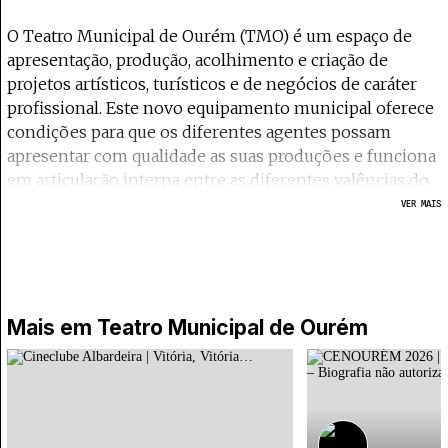
O Teatro Municipal de Ourém (TMO) é um espaço de
apresentação, produção, acolhimento e criação de
projetos artísticos, turísticos e de negócios de caráter
profissional. Este novo equipamento municipal oferece
condições para que os diferentes agentes possam
apresentar com qualidade as suas produções e funciona
em articulação interna entre as diferentes valências do
espaço e, externamente, em articulação com os demais
VER MAIS
espaços culturais de Ourém e da região centro,
consolidando a posição do concelho como uma
referência regional e nacional na área da cultura. O
Teatro Municipal de Ourém está equipado com um
Auditório de 441 lugares, uma sala de trabalho adequada
Mais em
Teatro Municipal de Ourém
para a realização de ensaios, aulas e ações de formação
ou cowork e um Bar/Cafetaria.