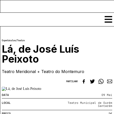
Conteúdos
Espetáculos
/
Teatro
Notícias
Lá, de José Luís
Classificados
Peixoto
Ver todos
Agenda
Enviar
Teatro Meridional + Teatro do Montemuro
Espetáculos
Crítica
Exposições
PARTILHAR
Eventos
COFFEELABS
Por Localidade
Workshops
Recursos
DATA
09 Mai
Locais
Cursos Curtos
Mapa
Links úteis
LOCAL
Teatro Municipal de Ourém
Formadores
Sobre
Santarém
Submeter Eventos
Publicações
PREÇO
5€