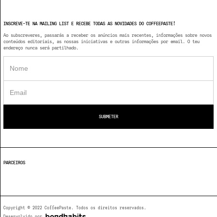
INSCREVE-TE NA MAILING LIST E RECEBE TODAS AS NOVIDADES DO COFFEEPASTE!
Ao subscreveres, passarás a receber os anúncios mais recentes, informações sobre novos
conteúdos editoriais, as nossas iniciativas e outras informações por email. O teu
endereço nunca será partilhado.
PARCEIROS
Copyright © 2022 CoffeePaste. Todos os direitos reservados.
Desenvolvido por