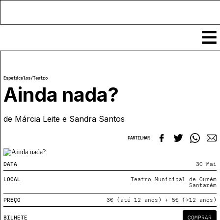
Conteúdos
Espetáculos
/
Teatro
Notícias
Ainda nada?
Classificados
Ver todos
de Márcia Leite e Sandra Santos
Agenda
Enviar
Espetáculos
PARTILHAR
Crítica
Exposições
Eventos
COFFEELABS
DATA
30 Mai
Por Localidade
Workshops
LOCAL
Teatro Municipal de Ourém
Recursos
Locais
Santarém
Cursos Curtos
Mapa
Links úteis
PREÇO
3€ (até 12 anos) + 5€ (>12 anos)
Formadores
Sobre
Submeter Eventos
Publicações
BILHETE
COMPRAR