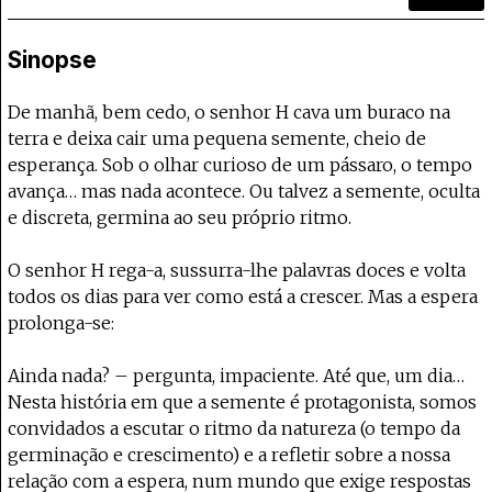
Projecto e Equipa
Apoiar
apoia o Coffeepaste e ajuda-nos a chegar mais longe.
Mantém viva a cultura independente — apo
Estatuto Editorial
Ficha Técnica
Sinopse
Política de privacidade
Contactar
De manhã, bem cedo, o senhor H cava um buraco na
Política de privacidade - App
terra e deixa cair uma pequena semente, cheio de
Coffeelabs Cursos curtos
esperança. Sob o olhar curioso de um pássaro, o tempo
avança… mas nada acontece. Ou talvez a semente, oculta
e discreta, germina ao seu próprio ritmo.
O senhor H rega-a, sussurra-lhe palavras doces e volta
todos os dias para ver como está a crescer. Mas a espera
prolonga-se:
Ainda nada? – pergunta, impaciente. Até que, um dia…
Nesta história em que a semente é protagonista, somos
convidados a escutar o ritmo da natureza (o tempo da
germinação e crescimento) e a refletir sobre a nossa
relação com a espera, num mundo que exige respostas