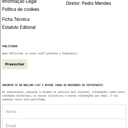
Informação Legal
Diretor: Pedro Mendes
Política de cookies
Ficha Técnica
Estatuto Editorial
PUBLICIDADE
Quer Publicitar no nosso site? preencha o formulário.
Preencher
INSCREVE-TE NA MAILING LIST E RECEBE TODAS AS NOVIDADES DO COFFEEPASTE!
Ao subscreveres, passarás a receber os anúncios mais recentes, informações sobre novos
conteúdos editoriais, as nossas iniciativas e outras informações por email. O teu
endereço nunca será partilhado.