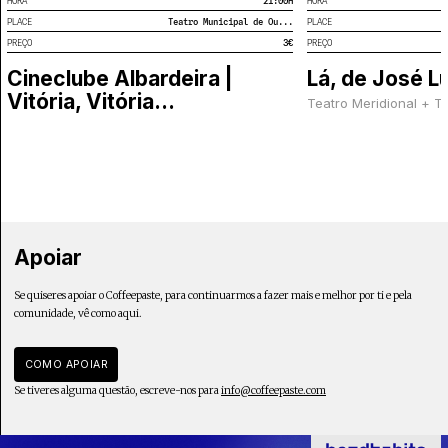
HORA
21:00
H
HORA
PLACE
Teatro Municipal de Ou...
PLACE
PREÇO
3€
PREÇO
Cineclube Albardeira |
Lá, de José L
Vitória, Vitória…
Teatro Meridional + 
Apoiar
Se quiseres apoiar o Coffeepaste, para continuarmos a fazer mais e melhor por ti e pela
comunidade, vê como aqui.
COMO APOIAR
Se tiveres alguma questão, escreve-nos para
info@coffeepaste.com