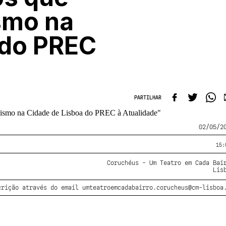
smo na
 do PREC
PARTILHAR
02/05/2
15:
Coruchéus - Um Teatro em Cada Bai
Lis
crição através do email umteatroemcadabairro.corucheus@cm-lisboa