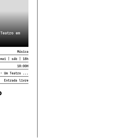
 Teatro em
Música
 mai | sáb | 18h
18:00
H
 - Um Teatro ...
Entrada livre
o