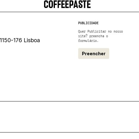
PUBLICIDADE
Quer Publicitar no nosso
site? preencha o
1150-176 Lisboa
formulário.
Preencher