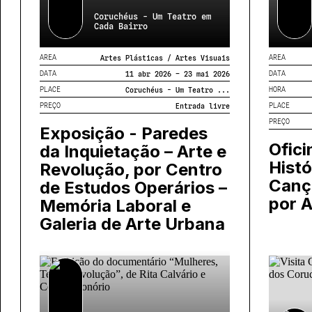
Coruchéus - Um Teatro em
Cada Bairro
AREA
AREA
Artes Plásticas / Artes Visuais
DATA
DATA
11 abr 2026 – 23 mai 2026
PLACE
HORA
Coruchéus - Um Teatro ...
PREÇO
PLACE
Entrada livre
PREÇO
Exposição - Paredes
Ofici
da Inquietação – Arte e
Histó
Revolução, por Centro
Canç
de Estudos Operários –
por 
Memória Laboral e
Galeria de Arte Urbana