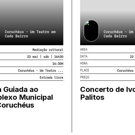
Coruchéus - Um Teatro em
Coruchéus - Um
Cada Bairro
Cada Bairro
AREA
Mediação cultural
DATA
23 mai | sáb | 16h30
23
HORA
16:30
H
PLACE
Coruchéus - Um Teatro ...
Coruchéus
PREÇO
Entrada livre
a Guiada ao
Concerto de Iv
lexo Municipal
Palitos
Coruchéus