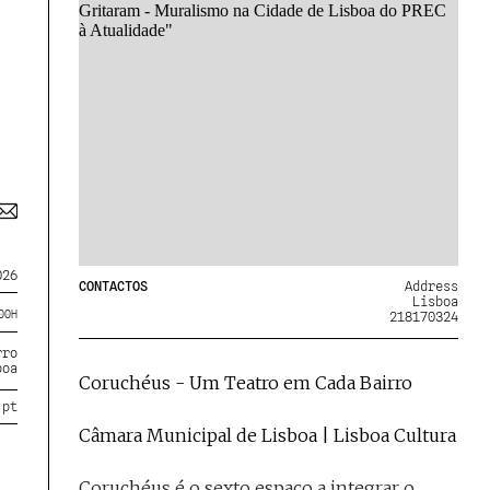
026
CONTACTOS
Address
Lisboa
00
H
218170324
rro
boa
Coruchéus - Um Teatro em Cada Bairro
.pt
Câmara Municipal de Lisboa | Lisboa Cultura
Coruchéus é o sexto espaço a integrar o