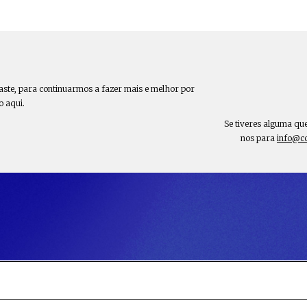
aste, para continuarmos a fazer mais e melhor por
o aqui.
Se tiveres alguma qu
nos para
info@c