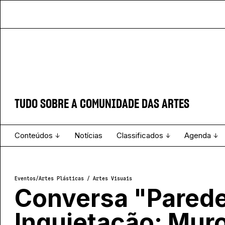
TUDO SOBRE A COMUNIDADE DAS ARTES
Conteúdos
Notícias
Classificados
Agenda
Projecto e Equipa
Estatuto Editorial
Ver todos
Ficha Técnica
Enviar
Espetáculo
Eventos
/
Artes Plásticas / Artes Visuais
Conversa "Pared
Inquietação: Mur