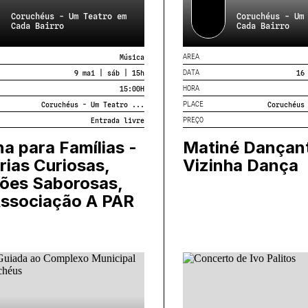
Coruchéus - Um Teatro em
Coruchéus - Um
Cada Bairro
Cada Bairro
AREA
Música
DATA
9 mai | sáb | 15h
16
HORA
15:00
H
PLACE
Coruchéus - Um Teatro ...
Coruchéus
PREÇO
Entrada livre
na para Famílias -
Matiné Dançant
rias Curiosas,
Vizinha Dança
ões Saborosas,
Associação A PAR