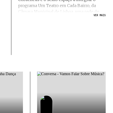
programa Um Teatro em Cada Bairro, da
Câmara Municipal de Lisboa, uma rede de
VER MAIS
equipamentos culturais de proximidade e de
encontro com as comunidades e os agentes
locais.
Espaço cultural inaugurado em novembro
de 2023 com uma programação
multidisciplinar onde as componentes
sociais, artísticas e criativas se interligam,
que promove sinergias com as comunidades
e com as entidades vizinhas do bairro de
Alvalade e do Complexo Municipal dos
Coruchéus: Ateliês Municipais, Galeria
Quadrum e Biblioteca dos Coruchéus.
Em Alvalade, um lugar para a cultura aberto à
cidade, aos artistas e aos Lisboetas.