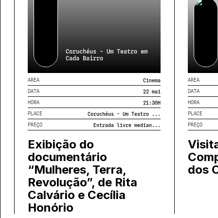
Coruchéus - Um Teatro em
Cada Bairro
AREA
AREA
Cinema
DATA
DATA
22 mai
HORA
HORA
21:30
H
PLACE
PLACE
Coruchéus - Um Teatro ...
PREÇO
PREÇO
Entrada livre median...
Exibição do
Visit
documentário
Comp
“Mulheres, Terra,
dos 
Revolução”, de Rita
Calvário e Cecília
Honório