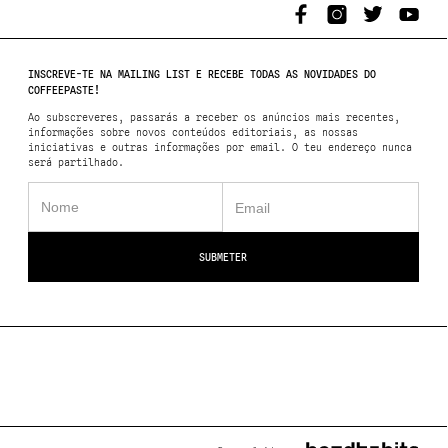
INSCREVE-TE NA MAILING LIST E RECEBE TODAS AS NOVIDADES DO
COFFEEPASTE!
Ao subscreveres, passarás a receber os anúncios mais recentes,
informações sobre novos conteúdos editoriais, as nossas
iniciativas e outras informações por email. O teu endereço nunca
será partilhado.