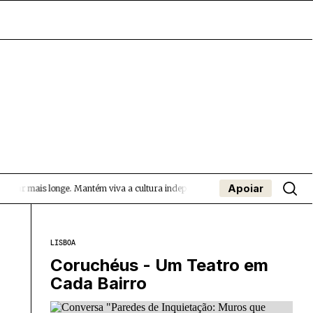
Apoiar
gar mais longe.
Mantém viva a cultura independente — apoia o Coffeepaste e aj
- App
apa
Coffeelabs Cursos curtos
SUBMETER EVENTOS
LISBOA
Coruchéus - Um Teatro em
Cada Bairro