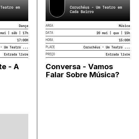
 Teatro em
Coruchéus - Um Teatro em
Toda a programação é de entrada gratuita.
Cada Bairro
AREA
Dança
Música
DATA
 mai | sáb | 17h
20 mai | qua | 15h
HORA
17:00
H
15:00
H
PLACE
 - Um Teatro ...
Coruchéus - Um Teatro ...
PREÇO
Entrada livre
Entrada livre
e - A
Conversa - Vamos
Falar Sobre Música?